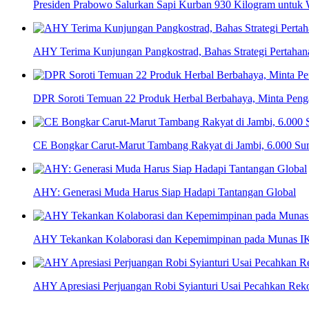
Presiden Prabowo Salurkan Sapi Kurban 930 Kilogram untuk 
AHY Terima Kunjungan Pangkostrad, Bahas Strategi Pertaha
DPR Soroti Temuan 22 Produk Herbal Berbahaya, Minta Peng
CE Bongkar Carut-Marut Tambang Rakyat di Jambi, 6.000 Sum
AHY: Generasi Muda Harus Siap Hadapi Tantangan Global
AHY Tekankan Kolaborasi dan Kepemimpinan pada Munas
AHY Apresiasi Perjuangan Robi Syianturi Usai Pecahkan Rek