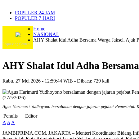
POPULER 24 JAM
POPULER 7 HARI
Home
NASIONAL
AHY Shalat Idul Adha Bersama Warga Jaksel, Ajak Per
Requesting Content...
AHY Shalat Idul Adha Bersama W
Rabu, 27 Mei 2026 - 12:59:44 WIB - Dibaca: 729 kali
Agus Harimurti Yudhoyono bersalaman dengan jajaran pejabat Pemerintah Ko
Penulis
Editor
A
A
A
JAMBIPRIMA.COM, JAKARTA – Menteri Koordinator Bidang Infra
Pemerintah Kota Administrasi Jakarta Selatan dan masyarakat, Rabu (