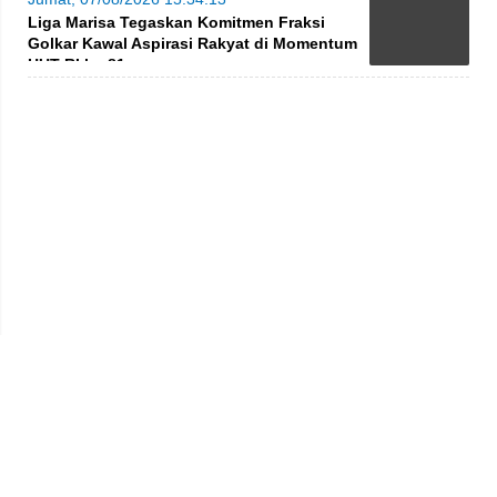
Liga Marisa Tegaskan Komitmen Fraksi
Golkar Kawal Aspirasi Rakyat di Momentum
HUT RI ke-81
Privacy Policy
Kode Etik
Redaksi
Tentang Kami
Disclaimer
Pedoman Media Siber