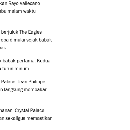
kkan
Rayo Vallecano
 Rabu malam waktu
 berjuluk The Eagles
Eropa dimulai sejak babak
cak.
ak babak pertama. Kedua
ga turun minum.
n Palace,
Jean-Philippe
 dan langsung membakar
tahanan. Crystal Palace
kan sekaligus memastikan