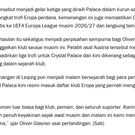
tersebut menjadi gelar ketiga yang diraih Palace dalam kurun sa
gkat trofi Eropa perdana, kemenangan ini juga memastikan Cr
tis ke UEFA Europa League musim 2026/27 dan langsung tampi
asilan itu sekaligus menjadi perpisahan sempurna bagi Oliver
galkan klub seusai musim ini. Pelatih asal Austria tersebut 
dirkan tiga trofi untuk Crystal Palace dan kini dikenang seba
g dalam sejarah klub.
angan di Leipzig pun menjadi malam bersejarah bagi para pe
l Palace kini resmi masuk daftar klub Eropa yang pernah meng
omen luar biasa bagi klub, pemain, dan seluruh suporter. Kami
n penuh keyakinan sejak awal musim dan malam ini kami men
ma,” ujar
Oliver Glasner
usai pertandingan. (Sab)