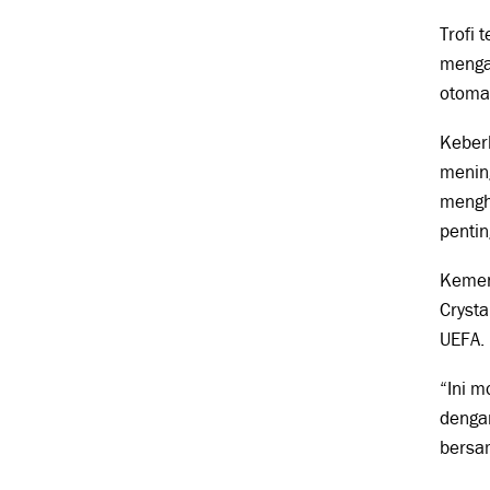
Trofi 
mengan
otoma
Keberh
mening
mengha
pentin
Kemen
Crysta
UEFA.
“Ini m
denga
bersa