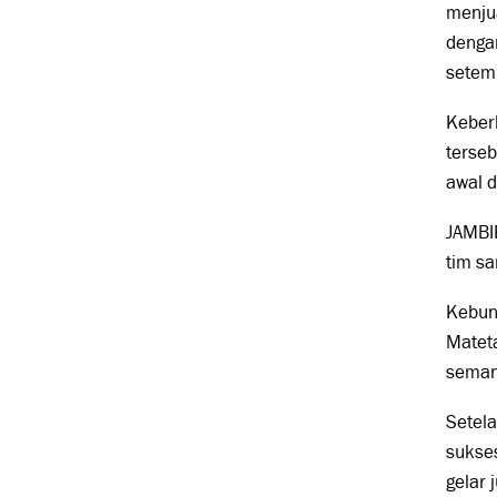
menju
dengan
setem
Keberh
terseb
awal d
JAMBI
tim sa
Kebunt
Matet
semang
Setel
sukse
gelar 