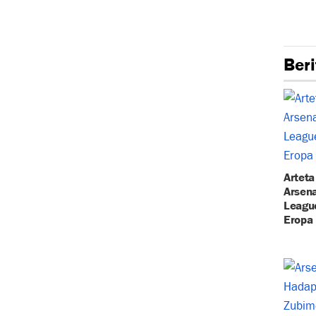
Beri
Arteta
Arsena
League
Eropa