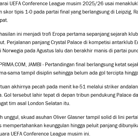
arai UEFA Conference League musim 2025/26 usai menaklu
 skor tipis 1-0 pada partai final yang berlangsung di Leipzig,
pat.
asilan ini menjadi trofi Eropa pertama sepanjang sejarah klub
ut. Perjalanan panjang Crystal Palace di kompetisi antarklub 
i Norwegia pada Agustus lalu dan berakhir manis di partai pun
PRIMA.COM, JAMBI - Pertandingan final berlangsung ketat sej
ma-sama tampil disiplin sehingga belum ada gol tercipta hing
uan akhirnya pecah pada menit ke-51 melalui striker andala
a
. Gol tersebut lahir tepat di depan tribun pendukung Palace
at tim asal London Selatan itu.
ah unggul, skuad asuhan
Oliver Glasner
tampil solid di lini per
s mempertahankan keunggulan hingga peluit panjang dibunyi
juara UEFA Conference League musim ini.