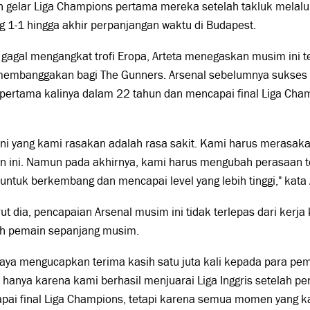
 gelar Liga Champions pertama mereka setelah takluk melalui
 1-1 hingga akhir perpanjangan waktu di Budapest.
gagal mengangkat trofi Eropa, Arteta menegaskan musim ini t
membanggakan bagi The Gunners. Arsenal sebelumnya sukses m
 pertama kalinya dalam 22 tahun dan mencapai final Liga Cha
ini yang kami rasakan adalah rasa sakit. Kami harus merasak
 ini. Namun pada akhirnya, kami harus mengubah perasaan t
untuk berkembang dan mencapai level yang lebih tinggi," kata 
t dia, pencapaian Arsenal musim ini tidak terlepas dari kerj
uh pemain sepanjang musim.
saya mengucapkan terima kasih satu juta kali kepada para pem
hanya karena kami berhasil menjuarai Liga Inggris setelah pe
ai final Liga Champions, tetapi karena semua momen yang ka