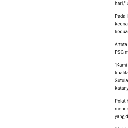
hari," 
Pada l
keena
kedua
Arteta
PSG me
"Kami
kuali
Setela
katany
Pelati
menuru
yang d