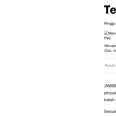
Te
Minggu,
Manajer
(Dok. A
Penulis
JAMBI
perju
kalah 
Sesuai