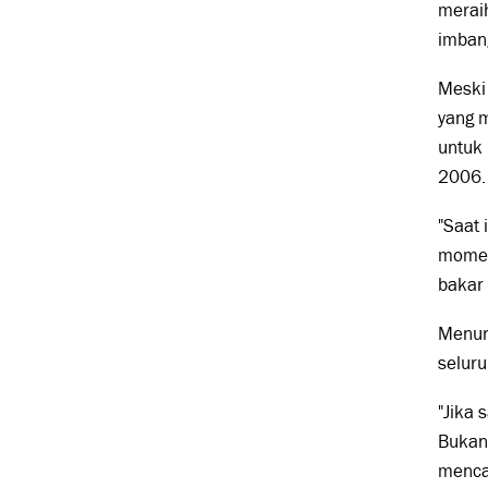
meraih
imbang
Meski 
yang 
untuk
2006.
"Saat 
momen
bakar 
Menuru
selur
"Jika 
Bukan 
mencap