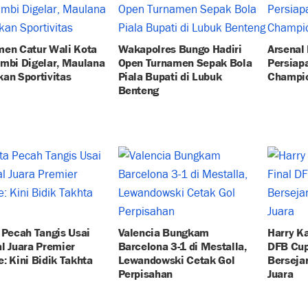
men Catur Wali Kota
Wakapolres Bungo Hadiri
Arsenal
mbi Digelar, Maulana
Open Turnamen Sepak Bola
Persiapa
an Sportivitas
Piala Bupati di Lubuk
Champi
Benteng
 Pecah Tangis Usai
Valencia Bungkam
Harry Ka
l Juara Premier
Barcelona 3-1 di Mestalla,
DFB Cup:
: Kini Bidik Takhta
Lewandowski Cetak Gol
Berseja
Perpisahan
Juara