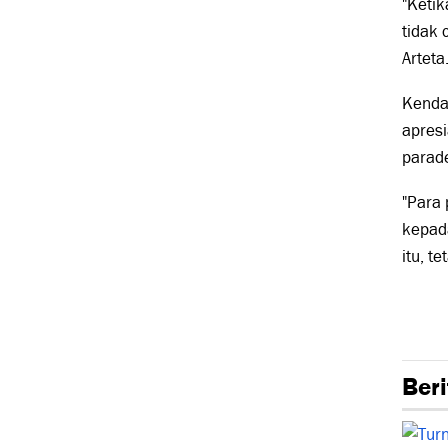
"Ketik
tidak
Arteta
Kendat
apresi
parade
"Para
kepada
itu, t
Beri