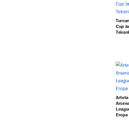
Turna
Cup Ja
Tekank
Arteta
Arsena
League
Eropa