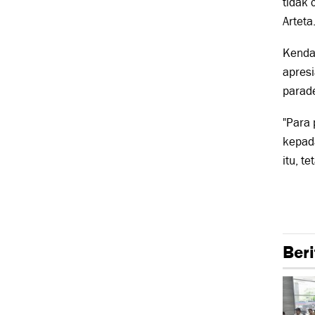
tidak
Arteta
Kendat
apresi
parade
"Para
kepada
itu, t
Beri