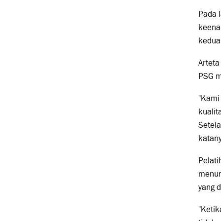
Pada l
keena
kedua
Arteta
PSG me
"Kami
kuali
Setela
katany
Pelati
menuru
yang d
"Ketik