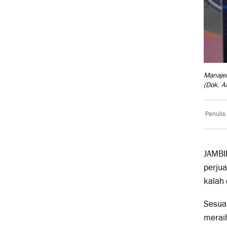
Manajer
(Dok. A
Penulis
JAMBI
perju
kalah 
Sesuai
meraih