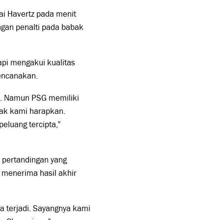
Kai Havertz pada menit
an penalti pada babak
api mengakui kualitas
rencanakan.
u. Namun PSG memiliki
ak kami harapkan.
eluang tercipta,"
 pertandingan yang
 menerima hasil akhir
sa terjadi. Sayangnya kami