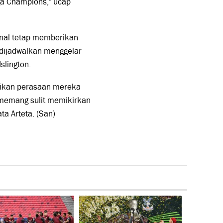
ga Champions," ucap
enal tetap memberikan
 dijadwalkan menggelar
slington.
sikan perasaan mereka
i memang sulit memikirkan
ta Arteta. (San)