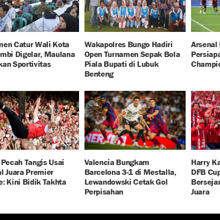
men Catur Wali Kota
Wakapolres Bungo Hadiri
Arsenal
mbi Digelar, Maulana
Open Turnamen Sepak Bola
Persiapa
an Sportivitas
Piala Bupati di Lubuk
Champi
Benteng
 Pecah Tangis Usai
Valencia Bungkam
Harry Ka
l Juara Premier
Barcelona 3-1 di Mestalla,
DFB Cup:
: Kini Bidik Takhta
Lewandowski Cetak Gol
Berseja
Perpisahan
Juara