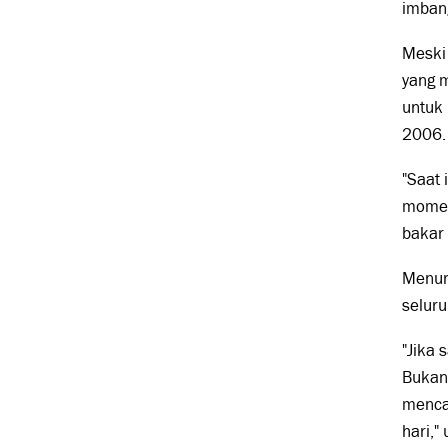
imbang
Meski 
yang 
untuk
2006.
"Saat 
momen
bakar 
Menuru
selur
"Jika 
Bukan 
mencap
hari," 