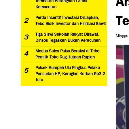
Jembatan Batanghari I Atasi
Kemacetan
Te
Perda Insentif Investasi Disiapkan,
2
Tebo Bidik Investor dan Hilirisasi Sawit
Tiga Siswi Sekolah Rakyat Dirawat,
3
Minggu,
Dinsos Tegaskan Bukan Keracunan
Modus Sales Palsu Beraksi di Tebo,
4
Pemilik Toko Rugi Jutaan Rupiah
Polsek Kumpeh Ulu Ringkus Pelaku
5
Pencurian HP, Kerugian Korban Rp3,2
Juta