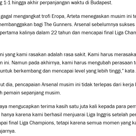
 1-1 hingga akhir perpanjangan waktu di Budapest.
gagal mengangkat trofi Eropa, Arteta menegaskan musim ini t
membanggakan bagi The Gunners. Arsenal sebelumnya sukses m
 pertama kalinya dalam 22 tahun dan mencapai final Liga Cha
ini yang kami rasakan adalah rasa sakit. Kami harus merasak
 ini. Namun pada akhirnya, kami harus mengubah perasaan t
untuk berkembang dan mencapai level yang lebih tinggi," kata 
t dia, pencapaian Arsenal musim ini tidak terlepas dari kerj
uh pemain sepanjang musim.
saya mengucapkan terima kasih satu juta kali kepada para pem
hanya karena kami berhasil menjuarai Liga Inggris setelah pe
ai final Liga Champions, tetapi karena semua momen yang ka
ujarnya.