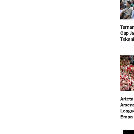
Turna
Cup Ja
Tekank
Arteta
Arsena
League
Eropa