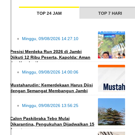
TOP 24 JAM
TOP 7 HARI
Minggu, 09/08/2026 14:27:10
HUKRIM
Presisi Merdeka Run 2026 di Jambi
Diikuti 12 Ribu Peserta, Kapolda: Aman
dan Kondusif
Minggu, 09/08/2026 14:00:06
POLITIK
Mustaharudin: Kemerdekaan Harus Diisi
dengan Semangat Membangun Jambi
Minggu, 09/08/2026 13:56:25
DAERAH
Calon Paskibraka Tebo Mulai
Dikarantina, Pengukuhan Dijadwalkan 15
Agustus