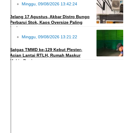
Minggu, 09/08/2026 13:42:24
EKBIS
Jelang 17 Agustus, Akbar Distro Bungo
Perbarui Stok, Kaos Oversize Paling
Laris
Minggu, 09/08/2026 13:21:22
INFO DESA
Satgas TMMD ke-129 Kebut Plester-
Acian Lantai RTLH, Rumah Maskur
Makin Rapi