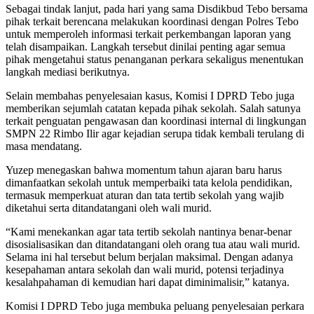
Sebagai tindak lanjut, pada hari yang sama Disdikbud Tebo bersama
pihak terkait berencana melakukan koordinasi dengan Polres Tebo
untuk memperoleh informasi terkait perkembangan laporan yang
telah disampaikan. Langkah tersebut dinilai penting agar semua
pihak mengetahui status penanganan perkara sekaligus menentukan
langkah mediasi berikutnya.
Selain membahas penyelesaian kasus, Komisi I DPRD Tebo juga
memberikan sejumlah catatan kepada pihak sekolah. Salah satunya
terkait penguatan pengawasan dan koordinasi internal di lingkungan
SMPN 22 Rimbo Ilir agar kejadian serupa tidak kembali terulang di
masa mendatang.
Yuzep menegaskan bahwa momentum tahun ajaran baru harus
dimanfaatkan sekolah untuk memperbaiki tata kelola pendidikan,
termasuk memperkuat aturan dan tata tertib sekolah yang wajib
diketahui serta ditandatangani oleh wali murid.
“Kami menekankan agar tata tertib sekolah nantinya benar-benar
disosialisasikan dan ditandatangani oleh orang tua atau wali murid.
Selama ini hal tersebut belum berjalan maksimal. Dengan adanya
kesepahaman antara sekolah dan wali murid, potensi terjadinya
kesalahpahaman di kemudian hari dapat diminimalisir,” katanya.
Komisi I DPRD Tebo juga membuka peluang penyelesaian perkara