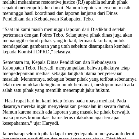
melalui mekanisme restorative justice (RJ) apabila seluruh pihak
sepakat menempuh jalur damai. Namun keputusan tersebut masih
menunggu hasil koordinasi dan laporan lanjutan dari Dinas
Pendidikan dan Kebudayaan Kabupaten Tebo.
“Saat ini kami masih menunggu laporan dari Disdikbud setelah
pertemuan dengan Polres Tebo. Selanjutnya pihak dinas juga akan
memanggil seluruh pihak yang terkait, termasuk korban, untuk
mendapatkan gambaran yang utuh sebelum disampaikan kembali
kepada Komisi I DPRD,” jelasnya.
Sementara itu, Kepala Dinas Pendidikan dan Kebudayaan
Kabupaten Tebo, Haryadi, menyampaikan bahwa pihaknya tetap
mengedepankan mediasi sebagai langkah utama penyelesaian
masalah. Menurutnya, sebagian besar pihak yang terlibat sebenarnya
telah menunjukkan keinginan untuk berdamai, meskipun masih ada
salah satu pihak yang memilih menempuh jalur hukum.
“Hasil rapat hari ini kami tetap fokus pada upaya mediasi. Pada
dasarnya mereka ingin menyelesaikan persoalan ini secara damai.
Namun karena masih ada laporan yang masuk ke pihak berwajib,
maka proses komunikasi harus terus dilakukan agar tercapai
kesepahaman,” ujar Haryadi.
Ia berharap seluruh pihak dapat mengedepankan musyawarah demi