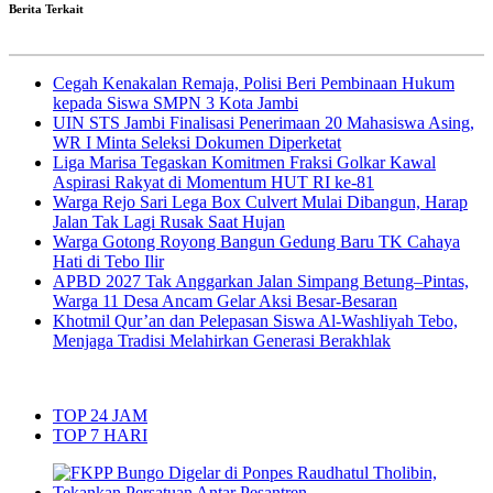
Berita Terkait
Cegah Kenakalan Remaja, Polisi Beri Pembinaan Hukum
kepada Siswa SMPN 3 Kota Jambi
UIN STS Jambi Finalisasi Penerimaan 20 Mahasiswa Asing,
WR I Minta Seleksi Dokumen Diperketat
Liga Marisa Tegaskan Komitmen Fraksi Golkar Kawal
Aspirasi Rakyat di Momentum HUT RI ke-81
Warga Rejo Sari Lega Box Culvert Mulai Dibangun, Harap
Jalan Tak Lagi Rusak Saat Hujan
Warga Gotong Royong Bangun Gedung Baru TK Cahaya
Hati di Tebo Ilir
APBD 2027 Tak Anggarkan Jalan Simpang Betung–Pintas,
Warga 11 Desa Ancam Gelar Aksi Besar-Besaran
Khotmil Qur’an dan Pelepasan Siswa Al-Washliyah Tebo,
Menjaga Tradisi Melahirkan Generasi Berakhlak
TOP 24 JAM
TOP 7 HARI