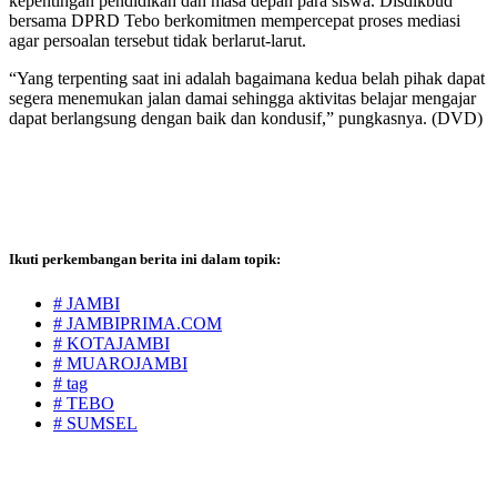
kepentingan pendidikan dan masa depan para siswa. Disdikbud
bersama DPRD Tebo berkomitmen mempercepat proses mediasi
agar persoalan tersebut tidak berlarut-larut.
“Yang terpenting saat ini adalah bagaimana kedua belah pihak dapat
segera menemukan jalan damai sehingga aktivitas belajar mengajar
dapat berlangsung dengan baik dan kondusif,” pungkasnya. (DVD)
Ikuti perkembangan berita ini dalam topik:
# JAMBI
# JAMBIPRIMA.COM
# KOTAJAMBI
# MUAROJAMBI
# tag
# TEBO
# SUMSEL