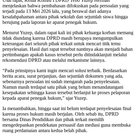
Usai rapat, Ketua Komisi I DPRD Tebo Yuzep Herman
menjelaskan bahwa pembahasan difokuskan pada persoalan yang
terjadi pada 13 Mei 2026 lalu, yang berawal dari adanya
kesalahpahaman antara pihak sekolah dan sejumlah siswa hingga
berujung pada laporan ke aparat penegak hukum.
Menurut Yuzep, dalam rapat kali ini pihak keluarga korban memang
tidak diundang karena DPRD masih berupaya mengumpulkan
keterangan dari seluruh pihak terkait untuk mencari titik temu
penyelesaian. Hasil dari rapat tersebut nantinya akan menjadi bahan
pertimbangan apakah kasus tersebut perlu ditindaklanjuti melalui
rekomendasi DPRD atau melalui mekanisme lainnya.
“Pada prinsipnya kami ingin mencari solusi terbaik. Berdasarkan
berita acara, surat perjanjian, dan sejumlah dokumen yang ada,
sebenarnya persoalan ini sudah mengarah pada penyelesaian.
Namun masih terdapat satu pihak yang belum menandatangani
kesepakatan sehingga kasus tersebut berlanjut ke proses pelaporan
kepada aparat penegak hukum,” ujar Yuzep.
Ia menambahkan, hingga saat ini belum terdapat penyelesaian final
karena proses hukum masih berjalan. Oleh sebab itu, DPRD
bersama Dinas Pendidikan dan pihak terkait memilih
mengedepankan pendekatan persuasif dan mediasi guna membuka
ruang perdamaian antara kedua belah pihak.