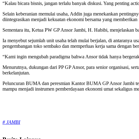
“Kalau bicara bisnis, jangan terlalu banyak diskusi. Yang penting act
Selain keberanian memulai usaha, Addin juga menekankan pentingnya 
diintegrasikan menjadi kekuatan ekonomi bersama yang memberikan m
Sementara itu, Ketua PW GP Ansor Jambi, H. Habibi, menjelaskan b
Ia menyebut sejumlah unit usaha telah mulai berjalan, di antaranya u
pengembangan toko sembako dan memperluas kerja sama dengan berb
“Kami ingin mengubah paradigma bahwa Ansor tidak hanya bergerak 
Menurutnya, dukungan dari PP GP Ansor, para senior organisasi, se
berkelanjutan.
Peluncuran BUMA dan peresmian Kantor BUMA GP Ansor Jambi terse
mampu menjadi instrumen pemberdayaan ekonomi umat sekaligus mem
Tags:
# JAMBI