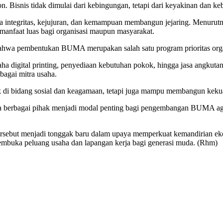
ion. Bisnis tidak dimulai dari kebingungan, tetapi dari keyakinan dan 
integritas, kejujuran, dan kemampuan membangun jejaring. Menurutnya
anfaat luas bagi organisasi maupun masyarakat.
ahwa pembentukan BUMA merupakan salah satu program prioritas organ
saha digital printing, penyediaan kebutuhan pokok, hingga jasa angkuta
agai mitra usaha.
di bidang sosial dan keagamaan, tetapi juga mampu membangun kekuata
rta berbagai pihak menjadi modal penting bagi pengembangan BUMA ag
but menjadi tonggak baru dalam upaya memperkuat kemandirian eko
buka peluang usaha dan lapangan kerja bagi generasi muda. (Rhm)