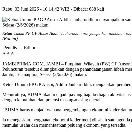
Rabu, 03 Juni 2026 - 10:14:42 WIB - Dibaca: 688 kali
Ketua Umum PP GP Ansor Addin Jauharuddin menyampaikan sambutan saat 
(Rahim)
Penulis
Editor
A
A
A
JAMBIPRIMA.COM, JAMBI – Pimpinan Wilayah (PW) GP Ansor Jambi
Peluncuran tersebut dirangkaikan dengan penandatanganan hibah mesi
Jambi, Telanaipura, Selasa (2/6/2026) malam.
Ketua Umum PP GP Ansor, Addin Jauharuddin, mengatakan pembentu
Menurutnya, BUMA akan menjadi payung bagi berbagai aktivitas usah
dengan kebutuhan dan potensi masing-masing daerah.
“BUMA harus menjadi wahana pengembangan ekonomi kader dan umat. 
Ia menegaskan, penguatan ekonomi kader menjadi salah satu agenda p
memulai usaha dan memanfaatkan peluang ekonomi yang tersedia.