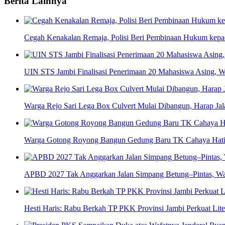
Berita Lainnya
Cegah Kenakalan Remaja, Polisi Beri Pembinaan Hukum kep
UIN STS Jambi Finalisasi Penerimaan 20 Mahasiswa Asing, W
Warga Rejo Sari Lega Box Culvert Mulai Dibangun, Harap Jal
Warga Gotong Royong Bangun Gedung Baru TK Cahaya Hati d
APBD 2027 Tak Anggarkan Jalan Simpang Betung–Pintas, Wa
Hesti Haris: Rabu Berkah TP PKK Provinsi Jambi Perkuat Li