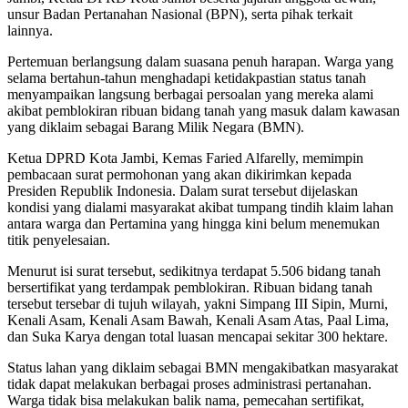
unsur Badan Pertanahan Nasional (BPN), serta pihak terkait
lainnya.
Pertemuan berlangsung dalam suasana penuh harapan. Warga yang
selama bertahun-tahun menghadapi ketidakpastian status tanah
menyampaikan langsung berbagai persoalan yang mereka alami
akibat pemblokiran ribuan bidang tanah yang masuk dalam kawasan
yang diklaim sebagai Barang Milik Negara (BMN).
Ketua DPRD Kota Jambi, Kemas Faried Alfarelly, memimpin
pembacaan surat permohonan yang akan dikirimkan kepada
Presiden Republik Indonesia. Dalam surat tersebut dijelaskan
kondisi yang dialami masyarakat akibat tumpang tindih klaim lahan
antara warga dan Pertamina yang hingga kini belum menemukan
titik penyelesaian.
Menurut isi surat tersebut, sedikitnya terdapat 5.506 bidang tanah
bersertifikat yang terdampak pemblokiran. Ribuan bidang tanah
tersebut tersebar di tujuh wilayah, yakni Simpang III Sipin, Murni,
Kenali Asam, Kenali Asam Bawah, Kenali Asam Atas, Paal Lima,
dan Suka Karya dengan total luasan mencapai sekitar 300 hektare.
Status lahan yang diklaim sebagai BMN mengakibatkan masyarakat
tidak dapat melakukan berbagai proses administrasi pertanahan.
Warga tidak bisa melakukan balik nama, pemecahan sertifikat,