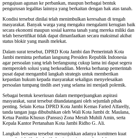
pengajuan agunan ke perbankan, maupun berbagai bentuk
pengurusan legalitas lainnya yang berkaitan dengan hak atas tanah.
Kondisi tersebut dinilai telah menimbulkan keresahan di tengah
masyarakat. Banyak warga yang mengaku mengalami kerugian baik
secara ekonomi maupun sosial karena tanah yang mereka miliki dan
telah bersertifikat tidak dapat dimanfaatkan secara maksimal akibat
status blokir yang masih melekat.
Dalam surat tersebut, DPRD Kota Jambi dan Pemerintah Kota
Jambi meminta perhatian langsung Presiden Republik Indonesia
agar persoalan yang telah berlangsung cukup lama ini dapat segera
memperoleh solusi yang berkeadilan. Mereka berharap pemerintah
pusat dapat mengambil langkah strategis untuk memberikan
kepastian hukum kepada masyarakat sekaligus menyelesaikan
persoalan tumpang tindih aset yang selama ini menjadi polemik.
Sebagai bentuk keseriusan dalam memperjuangkan aspirasi
masyarakat, surat tersebut ditandatangani oleh sejumlah pihak
penting. Selain Ketua DPRD Kota Jambi Kemas Faried Alfarelly,
tanda tangan juga dibubuhkan oleh Wali Kota Jambi dr. Maulana,
Ketua Panitia Khusus (Pansus) Zona Merah Muhili Amin, serta
Kepala Kantor Pertanahan Kota Jambi Ridho G. Ali.
Langkah bersama tersebut menunjukkan adanya komitmen kuat