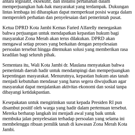
antara legislatif, eksekutif, dan instansi pertanahan dalam
memperjuangkan hak-hak masyarakat yang terdampak. Dukungan
lintas lembaga ini diharapkan dapat memperkuat posisi warga dalam
memperoleh perhatian dan penyelesaian dari pemerintah pusat.
Ketua DPRD Kota Jambi Kemas Faried Alfarelly menegaskan
bahwa perjuangan untuk mendapatkan kepastian hukum bagi
masyarakat Zona Merah akan terus dilakukan. DPRD akan
mengawal setiap proses yang berkaitan dengan penyelesaian
persoalan tersebut hingga ditemukan solusi yang memberikan rasa
keadilan bagi seluruh pihak.
Sementara itu, Wali Kota Jambi dr. Maulana menyatakan bahwa
pemerintah daerah hadir untuk mendampingi dan memperjuangkan
kepentingan masyarakat. Menurutnya, kepastian hukum atas tanah
menjadi kebutuhan mendasar yang harus segera diwujudkan agar
masyarakat dapat menjalankan aktivitas ekonomi dan sosial tanpa
dibayangi ketidakpastian.
Kesepakatan untuk mengirimkan surat kepada Presiden RI pun
disambut positif oleh warga yang hadir dalam pertemuan tersebut.
Mereka berharap langkah ini menjadi awal yang baik untuk
membuka jalan penyelesaian terhadap persoalan yang selama ini
membelenggu ribuan pemilik tanah di kawasan Zona Merah Kota
Jambi.