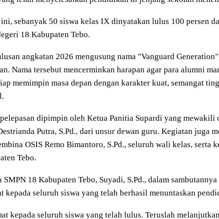
ini, sebanyak 50 siswa kelas IX dinyatakan lulus 100 persen d
egeri 18 Kabupaten Tebo.
ulusan angkatan 2026 mengusung nama "Vanguard Generation", 
pan. Nama tersebut mencerminkan harapan agar para alumni ma
iap memimpin masa depan dengan karakter kuat, semangat tingg
l.
pelepasan dipimpin oleh Ketua Panitia Supardi yang mewakili 
Destrianda Putra, S.Pd., dari unsur dewan guru. Kegiatan jug
embina OSIS Remo Bimantoro, S.Pd., seluruh wali kelas, serta
aten Tebo.
a SMPN 18 Kabupaten Tebo, Suyadi, S.Pd., dalam sambutanny
t kepada seluruh siswa yang telah berhasil menuntaskan pendid
at kepada seluruh siswa yang telah lulus. Teruslah melanjutka