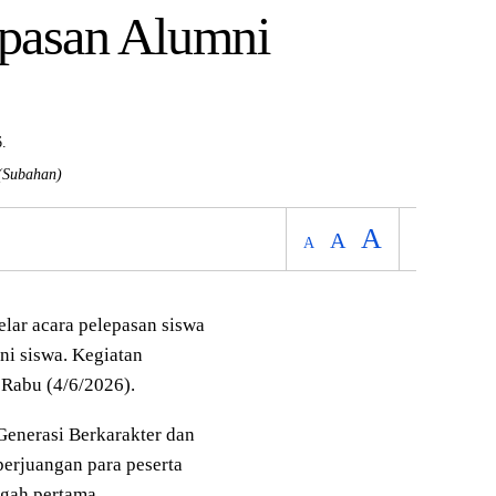
epasan Alumni
(Subahan)
A
A
A
r acara pelepasan siswa
ni siswa. Kegiatan
 Rabu (4/6/2026).
enerasi Berkarakter dan
perjuangan para peserta
ngah pertama.