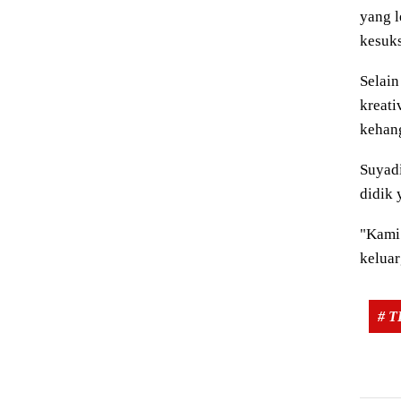
yang l
kesuks
Selain
kreati
kehang
Suyadi
didik 
"Kami
keluar
# 