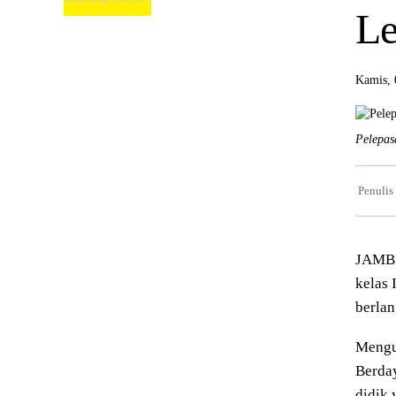
Le
Kamis, 
Pelepas
Penulis
JAMBI
kelas 
berlan
Mengu
Berday
didik 