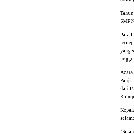
Tahun 
SMP N
Para l
terde
yang s
unggu
Acara 
Panji 
dari P
Kabup
Kepal
selama
"Selam