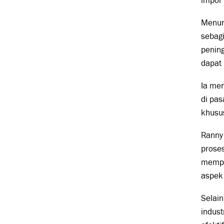
impor
Menuru
sebag
pening
dapat 
Ia men
di pas
khusu
Ranny
proses
mempe
aspek
Selain
indust