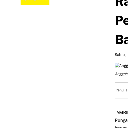
Pe
B
Sabtu, 
Anggota
Penulis
JAMBI
Penga