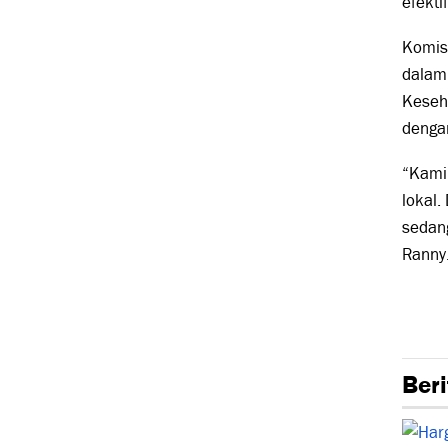
efektif
Komis
dalam
Keseh
dengan
“Kami
lokal.
sedan
Ranny
Beri