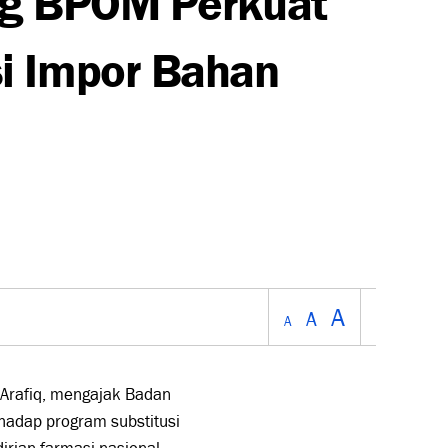
i Impor Bahan
A
A
A
Arafiq
, mengajak
Badan
adap program substitusi