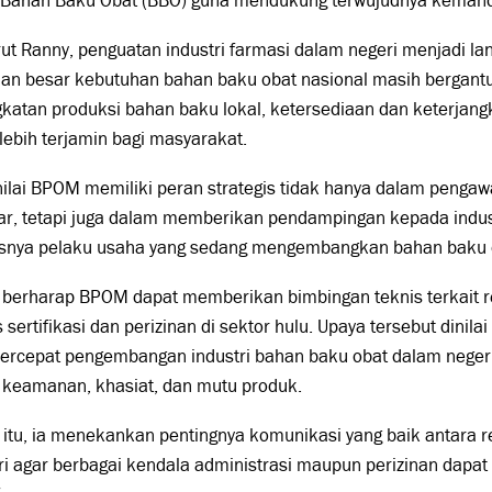
 Bahan Baku Obat (BBO) guna mendukung terwujudnya kemandir
t Ranny, penguatan industri farmasi dalam negeri menjadi la
ian besar kebutuhan bahan baku obat nasional masih bergantu
katan produksi bahan baku lokal, ketersediaan dan keterjan
lebih terjamin bagi masyarakat.
ilai BPOM memiliki peran strategis tidak hanya dalam penga
ar, tetapi juga dalam memberikan pendampingan kepada indust
snya pelaku usaha yang sedang mengembangkan bahan baku ob
 berharap BPOM dapat memberikan bimbingan teknis terkait r
 sertifikasi dan perizinan di sektor hulu. Upaya tersebut dinila
rcepat pengembangan industri bahan baku obat dalam neger
 keamanan, khasiat, dan mutu produk.
 itu, ia menekankan pentingnya komunikasi yang baik antara r
ri agar berbagai kendala administrasi maupun perizinan dapat