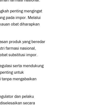
ian farmasi nasional.
ngkah penting mengingat
ng pada impor. Melalui
gkauan obat diharapkan
wasan produk yang beredar
ri farmasi nasional,
at substitusi impor.
egulasi serta mendukung
i penting untuk
i tanpa mengabaikan
egulator dan pelaku
 diselesaikan secara