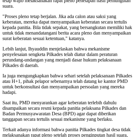
tetap wajib melaksanakan rapat pleno penetapan hasil pemungutan
suara.
"Proses pleno tetap berjalan. Jika ada calon atau saksi yang
keberatan, mereka dapat menyampaikan keberatan secara tertulis
kepada panitia. Bila tidak sepakat, yang bersangkutan memiliki hak
untuk tidak menandatangani berita acara pleno dan menyampaikan
surat keberatan sesuai ketentuan," katanya.
Lebih lanjut, Ihyauddin menjelaskan bahwa mekanisme
penyelesaian sengketa Pilkades telah diatur dalam peraturan
perundang-undangan yang menjadi dasar hukum pelaksanaan
Pilkades di daerah.
Ia juga mengungkapkan bahwa sehari setelah pelaksanaan Pilkades
atau H+1, pihak pelapor sebenarnya telah datang ke kantor PMD
untuk berkonsultasi dan menyampaikan persoalan yang mereka
hadapi.
Saat itu, PMD menyarankan agar keberatan terlebih dahulu
disampaikan secara resmi kepada panitia pelaksana Pilkades dan
Badan Permusyawaratan Desa (BPD) agar dapat diberikan
tanggapan secara tertulis sesuai mekanisme yang berlaku.
Terkait adanya informasi bahwa panitia Pilkades tingkat desa tidak
melaksanakan rapat pleno setelah proses penginputan hasil suara,