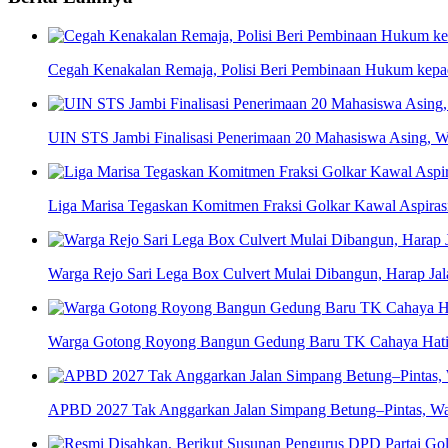
Cegah Kenakalan Remaja, Polisi Beri Pembinaan Hukum kep
UIN STS Jambi Finalisasi Penerimaan 20 Mahasiswa Asing, W
Liga Marisa Tegaskan Komitmen Fraksi Golkar Kawal Aspir
Warga Rejo Sari Lega Box Culvert Mulai Dibangun, Harap Jal
Warga Gotong Royong Bangun Gedung Baru TK Cahaya Hati d
APBD 2027 Tak Anggarkan Jalan Simpang Betung–Pintas, Wa