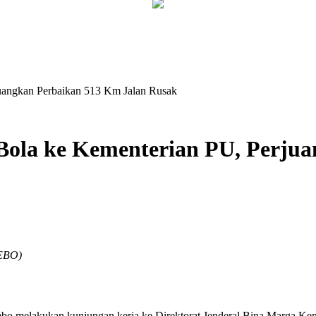
uangkan Perbaikan 513 Km Jalan Rusak
Bola ke Kementerian PU, Perju
EBO)
lakukan kunjungan kerja ke Direktorat Jenderal Bina Marga Kem