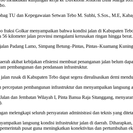
ebo.
bbag TU dan Kepegawaian Setwan Tebo M. Subhi, S.Sos., M.E, Kabag
 fraksi Golkar menyampaikan bahwa kondisi jalan di Kabupaten Tebo 
a 56 kilometer jalan provinsi mengalami kerusakan ringan hingga berat.
 Ruas jalan Padang Lamo, Simpang Betung–Pintas, Pintas–Kuamang Ku
erah akibat kebijakan efisiensi membuat penanganan jalan belum dapa
ram pembangunan dan pendanaan infrastruktur.
 jalan rusak di Kabupaten Tebo dapat segera direalisasikan demi mend
rcepatan pembangunan infrastruktur dan menyampaikan langsung asp
i Jalan dan Jembatan Wilayah I, Pinta Banua Raja Sitanggang, menya
).
gan melengkapi seluruh persyaratan administrasi dan teknis yang ditet
yampaikan langsung kondisi infrastruktur jalan di daerah. Diharapka
 pemerintah pusat guna meningkatkan konektivitas dan pertumbuhan 