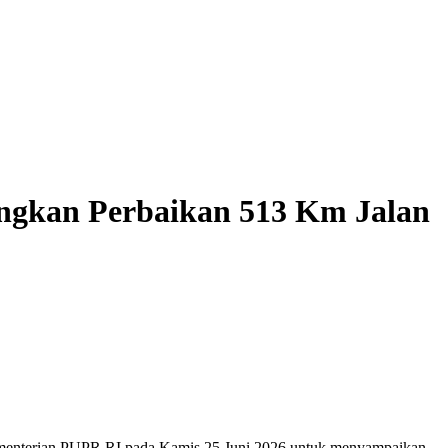
angkan Perbaikan 513 Km Jalan
enterian PUPR RI pada Kamis 25 Juni 2026 untuk menyampaikan