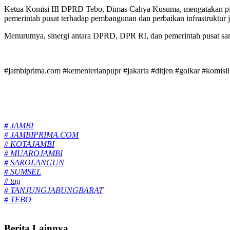
Ketua Komisi III DPRD Tebo, Dimas Cahya Kusuma, mengatakan pi
pemerintah pusat terhadap pembangunan dan perbaikan infrastruktur 
Menurutnya, sinergi antara DPRD, DPR RI, dan pemerintah pusat sang
#jambiprima.com #kementerianpupr #jakarta #ditjen #golkar #komisiii
Tags:
# JAMBI
# JAMBIPRIMA.COM
# KOTAJAMBI
# MUAROJAMBI
# SAROLANGUN
# SUMSEL
# tag
# TANJUNGJABUNGBARAT
# TEBO
Berita Lainnya