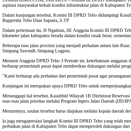
aspirasi masyarakat terkait kondisi infrastruktur jalan di Kabupaten T
Dalam kunjungan tersebut, Komisi III DPRD Tebo didampingi Kasu
Bapperida Tebo Dian Saputra,.S.TP
Dalam pertemuan itu, H Ngatiran,.SE Anggota Komisi III DPRD Tebo
kilometer jalan kabupaten berada dalam kondisi rusak berat, sementar
Beberapa ruas jalan provinsi yang menjadi perhatian antara lain
Simpang Sawmill–Simpang Logpon.
Menurut Anggota DPRD Tebo 3 Periode ini, keterbatasan anggaran da
berharap pemerintah pusat dapat memberikan dukungan melalui prog
"Kami berharap ada perhatian dari pemerintah pusat agar penanganan
Kunjungan ini merupakan upaya DPRD Tebo untuk memperjuangkan pe
Menanggapi hal tersebut, Kasubbid Wilayah 1B Direktorat Reservas
ruas-ruas jalan prioritas melalui Program Inpres Jalan Daerah (IJD/IPJ
Menurutnya, usulan tersebut harus diajukan melalui kepala daerah den
Ia juga mengapresiasi langkah Komisi III DPRD Tebo yang telah men
perbaikan jalan di Kabupaten Tebo dapat memperoleh dukungan dari