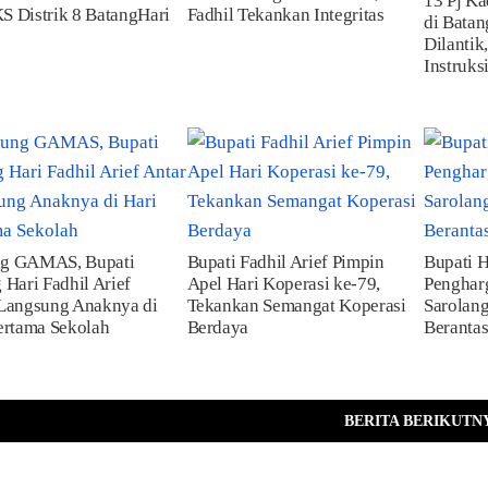
13 Pj K
 Distrik 8 BatangHari
Fadhil Tekankan Integritas
di Batan
Dilantik,
Instruks
g GAMAS, Bupati
Bupati Fadhil Arief Pimpin
Bupati 
 Hari Fadhil Arief
Apel Hari Koperasi ke-79,
Penghar
Langsung Anaknya di
Tekankan Semangat Koperasi
Sarolang
ertama Sekolah
Berdaya
Beranta
BERITA BERIKUTN