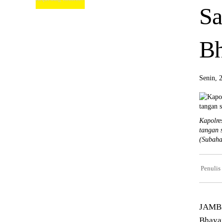
Sa
Bh
Senin, 
Kapolre
tangan 
(Subaha
Penulis
JAMBI
Bhayan