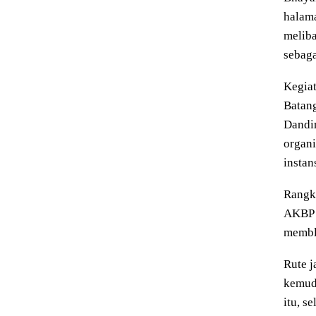
halama
melib
sebaga
Kegiat
Batang
Dandim
organi
insta
Rangka
AKBP A
memblu
Rute j
kemudi
itu, s