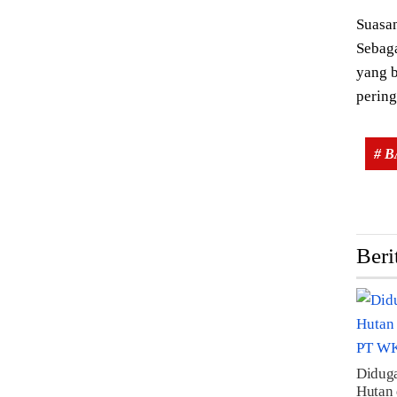
Suasan
Sebaga
yang 
perin
# 
Beri
Diduga
Hutan 