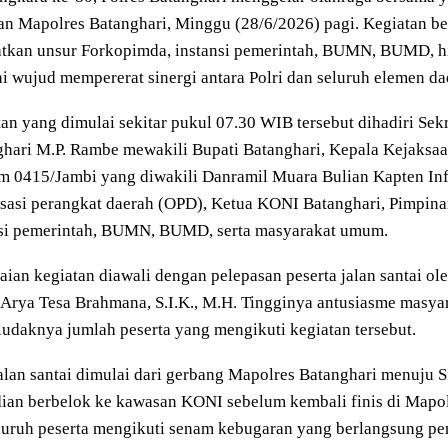
n Mapolres Batanghari, Minggu (28/6/2026) pagi. Kegiatan b
atkan unsur Forkopimda, instansi pemerintah, BUMN, BUMD, h
i wujud mempererat sinergi antara Polri dan seluruh elemen da
an yang dimulai sekitar pukul 07.30 WIB tersebut dihadiri Se
hari M.P. Rambe mewakili Bupati Batanghari, Kepala Kejaksaa
 0415/Jambi yang diwakili Danramil Muara Bulian Kapten Inf.
sasi perangkat daerah (OPD), Ketua KONI Batanghari, Pimpin
nsi pemerintah, BUMN, BUMD, serta masyarakat umum.
ian kegiatan diawali dengan pelepasan peserta jalan santai ol
rya Tesa Brahmana, S.I.K., M.H. Tingginya antusiasme masyara
daknya jumlah peserta yang mengikuti kegiatan tersebut.
alan santai dimulai dari gerbang Mapolres Batanghari menuju
an berbelok ke kawasan KONI sebelum kembali finis di Mapolr
eluruh peserta mengikuti senam kebugaran yang berlangsung p