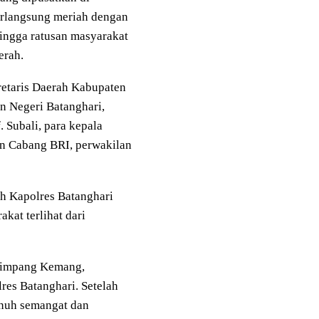
erlangsung meriah dengan
ingga ratusan masyarakat
erah.
kretaris Daerah Kabupaten
n Negeri Batanghari,
 Subali, para kepala
an Cabang BRI, perwakilan
eh Kapolres Batanghari
kat terlihat dari
 Simpang Kemang,
es Batanghari. Setelah
enuh semangat dan