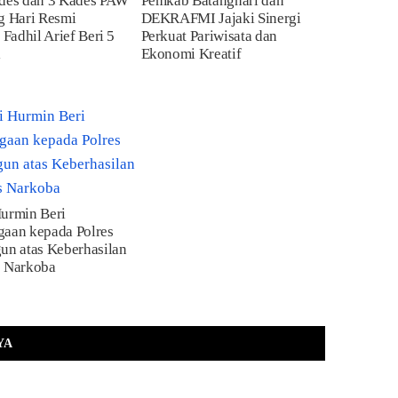
ades dan 3 Kades PAW
Pemkab Batanghari dan
g Hari Resmi
DEKRAFMI Jajaki Sinergi
 Fadhil Arief Beri 5
Perkuat Pariwisata dan
i
Ekonomi Kreatif
Hurmin Beri
gaan kepada Polres
un atas Keberhasilan
s Narkoba
YA