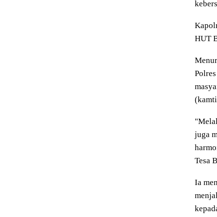
keber
Kapol
HUT Bh
Menur
Polres
masyar
(kamti
"Melal
juga m
harmon
Tesa 
Ia men
menjal
kepada