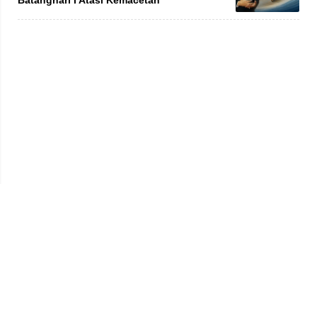
Privacy Policy
Kode Etik
Redaksi
Tentang Kami
Disclaimer
Pedoman Media Siber
© 2026 jambiprima.com