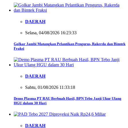
DAERAH
Selasa, 04/08/2026 16:23:33
Golkar Jambi Matangkan Pelantikan Pengurus, Rakerda dan Bimtek
Fraksi
DAERAH
Sabtu, 01/08/2026 11:33:18
Demo Plasma PT RAU Berbuah Hasil, BPN Tebo Janji Ukur Ulang
HGU dalam 30 Hari
DAERAH