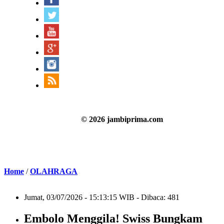
© 2026 jambiprima.com
Home
/
OLAHRAGA
Jumat, 03/07/2026 - 15:13:15 WIB - Dibaca: 481
Embolo Menggila! Swiss Bungkam