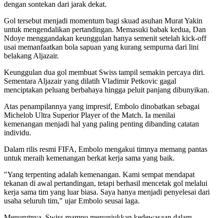
dengan sontekan dari jarak dekat.
Gol tersebut menjadi momentum bagi skuad asuhan Murat Yakin
untuk mengendalikan pertandingan. Memasuki babak kedua, Dan
Ndoye menggandakan keunggulan hanya semenit setelah kick-off
usai memanfaatkan bola sapuan yang kurang sempurna dari lini
belakang Aljazair.
Keunggulan dua gol membuat Swiss tampil semakin percaya diri.
Sementara Aljazair yang dilatih Vladimir Petkovic gagal
menciptakan peluang berbahaya hingga peluit panjang dibunyikan.
Atas penampilannya yang impresif, Embolo dinobatkan sebagai
Michelob Ultra Superior Player of the Match. Ia menilai
kemenangan menjadi hal yang paling penting dibanding catatan
individu.
Dalam rilis resmi FIFA, Embolo mengakui timnya memang pantas
untuk meraih kemenangan berkat kerja sama yang baik.
"Yang terpenting adalah kemenangan. Kami sempat mendapat
tekanan di awal pertandingan, tetapi berhasil mencetak gol melalui
kerja sama tim yang luar biasa. Saya hanya menjadi penyelesai dari
usaha seluruh tim," ujar Embolo seusai laga.
Menurutnya, Swiss mampu menunjukkan kedewasaan dalam