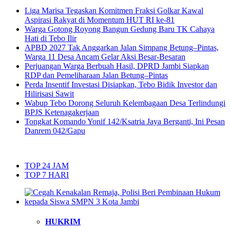
Liga Marisa Tegaskan Komitmen Fraksi Golkar Kawal
Aspirasi Rakyat di Momentum HUT RI ke-81
Warga Gotong Royong Bangun Gedung Baru TK Cahaya
Hati di Tebo Ilir
APBD 2027 Tak Anggarkan Jalan Simpang Betung–Pintas,
Warga 11 Desa Ancam Gelar Aksi Besar-Besaran
Perjuangan Warga Berbuah Hasil, DPRD Jambi Siapkan
RDP dan Pemeliharaan Jalan Betung–Pintas
Perda Insentif Investasi Disiapkan, Tebo Bidik Investor dan
Hilirisasi Sawit
Wabup Tebo Dorong Seluruh Kelembagaan Desa Terlindungi
BPJS Ketenagakerjaan
Tongkat Komando Yonif 142/Ksatria Jaya Berganti, Ini Pesan
Danrem 042/Gapu
TOP 24 JAM
TOP 7 HARI
HUKRIM