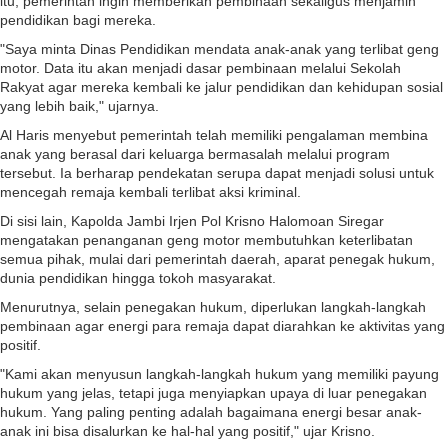
itu, pemerintah ingin memberikan pembinaan sekaligus menjamin
pendidikan bagi mereka.
"Saya minta Dinas Pendidikan mendata anak-anak yang terlibat geng
motor. Data itu akan menjadi dasar pembinaan melalui Sekolah
Rakyat agar mereka kembali ke jalur pendidikan dan kehidupan sosial
yang lebih baik," ujarnya.
Al Haris menyebut pemerintah telah memiliki pengalaman membina
anak yang berasal dari keluarga bermasalah melalui program
tersebut. Ia berharap pendekatan serupa dapat menjadi solusi untuk
mencegah remaja kembali terlibat aksi kriminal.
Di sisi lain, Kapolda Jambi Irjen Pol Krisno Halomoan Siregar
mengatakan penanganan geng motor membutuhkan keterlibatan
semua pihak, mulai dari pemerintah daerah, aparat penegak hukum,
dunia pendidikan hingga tokoh masyarakat.
Menurutnya, selain penegakan hukum, diperlukan langkah-langkah
pembinaan agar energi para remaja dapat diarahkan ke aktivitas yang
positif.
"Kami akan menyusun langkah-langkah hukum yang memiliki payung
hukum yang jelas, tetapi juga menyiapkan upaya di luar penegakan
hukum. Yang paling penting adalah bagaimana energi besar anak-
anak ini bisa disalurkan ke hal-hal yang positif," ujar Krisno.