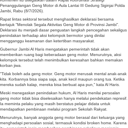
Komitmen itu ditegaskan dalam Rapat Koordinasi Strategi
Penanggulangan Geng Motor di Aula Lantai III Gedung Siginjai Polda
Jambi, Rabu (8/7/2026).
Rapat lintas sektoral tersebut menghasilkan deklarasi bersama
bertajuk "Menolak Segala Aktivitas Geng Motor di Provinsi Jambi".
Deklarasi itu menjadi dasar penguatan langkah pencegahan sekaligus
penindakan terhadap aksi kelompok bermotor yang dinilai
mengganggu keamanan dan ketertiban masyarakat.
Gubernur Jambi Al Haris mengatakan pemerintah tidak akan
memberikan ruang bagi keberadaan geng motor. Menurutnya, aksi
kelompok tersebut telah menimbulkan keresahan bahkan memakan
korban jiwa.
"Tidak boleh ada geng motor. Geng motor merusak mental anak-anak
kita. Korbannya bisa siapa saja, anak kecil maupun orang tua. Ketika
mereka sudah kalap, mereka bisa berbuat apa pun," kata Al Haris.
Meski menegaskan penindakan hukum, Al Haris menilai persoalan
geng motor tidak bisa diselesaikan hanya melalui pendekatan represif.
Ia meminta pelaku yang masih berstatus pelajar didata untuk
mendapatkan pembinaan melalui program Sekolah Rakyat.
Menurutnya, banyak anggota geng motor berasal dari keluarga yang
menghadapi persoalan sosial, termasuk kondisi broken home. Karena