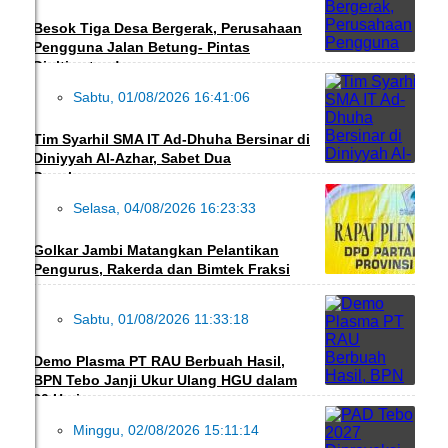
Besok Tiga Desa Bergerak, Perusahaan
Pengguna Jalan Betung- Pintas
Diultimatum!
Sabtu, 01/08/2026 16:41:06
PENDIDIKAN
Tim Syarhil SMA IT Ad-Dhuha Bersinar di
Diniyyah Al-Azhar, Sabet Dua
Penghargaan
Selasa, 04/08/2026 16:23:33
DAERAH
Golkar Jambi Matangkan Pelantikan
Pengurus, Rakerda dan Bimtek Fraksi
Sabtu, 01/08/2026 11:33:18
DAERAH
Demo Plasma PT RAU Berbuah Hasil,
BPN Tebo Janji Ukur Ulang HGU dalam
30 Hari
Minggu, 02/08/2026 15:11:14
DAERAH