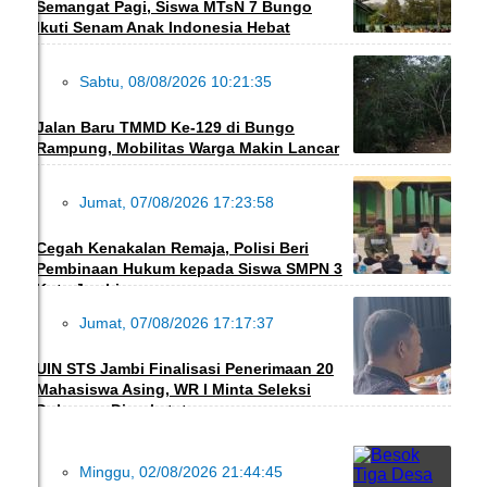
Semangat Pagi, Siswa MTsN 7 Bungo
Ikuti Senam Anak Indonesia Hebat
Sabtu, 08/08/2026 10:21:35
INFO DESA
Jalan Baru TMMD Ke-129 di Bungo
Rampung, Mobilitas Warga Makin Lancar
Jumat, 07/08/2026 17:23:58
HUKRIM
Cegah Kenakalan Remaja, Polisi Beri
Pembinaan Hukum kepada Siswa SMPN 3
Kota Jambi
Jumat, 07/08/2026 17:17:37
PENDIDIKAN
UIN STS Jambi Finalisasi Penerimaan 20
Mahasiswa Asing, WR I Minta Seleksi
Dokumen Diperketat
Minggu, 02/08/2026 21:44:45
DAERAH