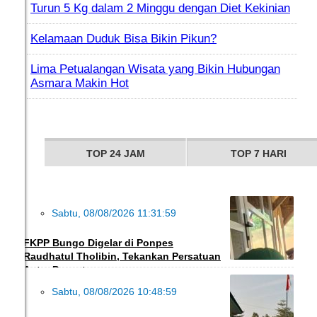
Turun 5 Kg dalam 2 Minggu dengan Diet Kekinian
Kelamaan Duduk Bisa Bikin Pikun?
Lima Petualangan Wisata yang Bikin Hubungan
Asmara Makin Hot
TOP 24 JAM
TOP 7 HARI
Sabtu, 08/08/2026 11:31:59
DAKWAH
FKPP Bungo Digelar di Ponpes
Raudhatul Tholibin, Tekankan Persatuan
Antar Pesantren
Sabtu, 08/08/2026 10:48:59
OLAHRAGA