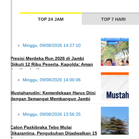
TOP 24 JAM
TOP 7 HARI
Minggu, 09/08/2026 14:27:10
HUKRIM
Presisi Merdeka Run 2026 di Jambi
Diikuti 12 Ribu Peserta, Kapolda: Aman
dan Kondusif
Minggu, 09/08/2026 14:00:06
POLITIK
Mustaharudin: Kemerdekaan Harus Diisi
dengan Semangat Membangun Jambi
Minggu, 09/08/2026 13:56:25
DAERAH
Calon Paskibraka Tebo Mulai
Dikarantina, Pengukuhan Dijadwalkan 15
Agustus