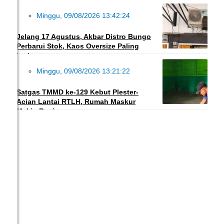
Minggu, 09/08/2026 13:42:24
EKBIS
Jelang 17 Agustus, Akbar Distro Bungo
Perbarui Stok, Kaos Oversize Paling
Laris
Minggu, 09/08/2026 13:21:22
INFO DESA
Satgas TMMD ke-129 Kebut Plester-
Acian Lantai RTLH, Rumah Maskur
Makin Rapi