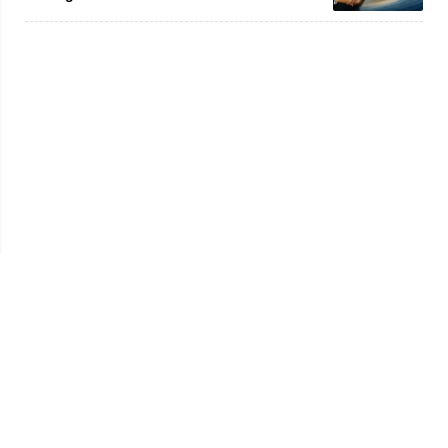
Privacy Policy
Kode Etik
Redaksi
Tentang Kami
Disclaimer
Pedoman Media Siber
© 2026 jambiprima.com