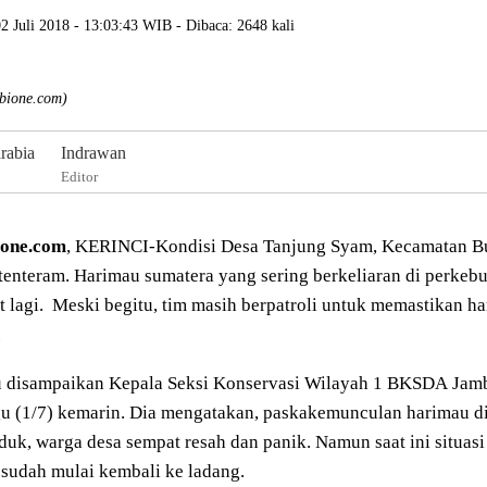
02 Juli 2018 - 13:03:43 WIB - Dibaca: 2648 kali
mbione.com)
arabia
Indrawan
Editor
one.com
, KERINCI-Kondisi Desa Tanjung Syam, Kecamatan Bu
tenteram. Harimau sumatera yang sering berkeliaran di perkebu
at lagi. Meski begitu, tim masih berpatroli untuk memastikan 
.
tu disampaikan Kepala Seksi Konservasi Wilayah 1 BKSDA Jamb
u (1/7) kemarin. Dia mengatakan, paskakemunculan harimau d
uk, warga desa sempat resah dan panik. Namun saat ini situas
sudah mulai kembali ke ladang.