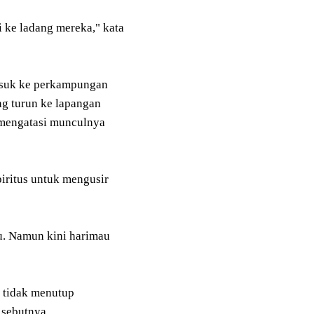
i ke ladang mereka," kata
asuk ke perkampungan
g turun ke lapangan
 mengatasi munculnya
piritus untuk mengusir
u. Namun kini harimau
i tidak menutup
 sebutnya.