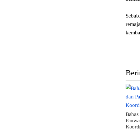
Sebab,
remaja
kembal
Beri
Bahas 
Panwa
Koordi