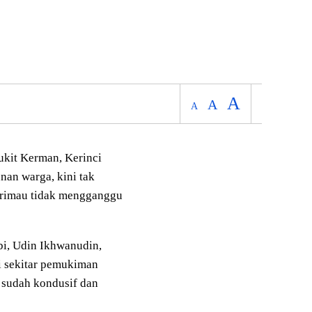
A
A
A
kit Kerman, Kerinci
nan warga, kini tak
harimau tidak mengganggu
i, Udin Ikhwanudin,
i sekitar pemukiman
i sudah kondusif dan