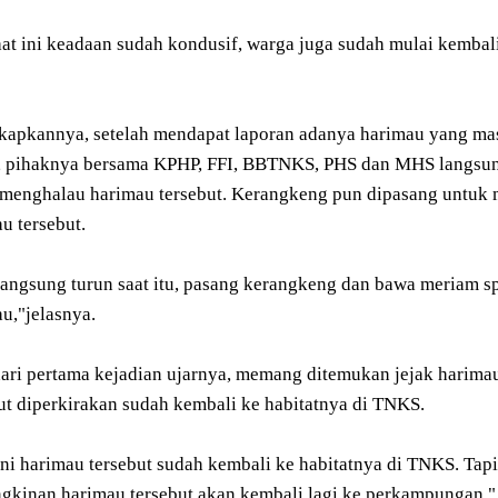
aat ini keadaan sudah kondusif, warga juga sudah mulai kembal
kapkannya, setelah mendapat laporan adanya harimau yang m
, pihaknya bersama KPHP, FFI, BBTNKS, PHS dan MHS langsun
 menghalau harimau tersebut. Kerangkeng pun dipasang untuk
u tersebut.
langsung turun saat itu, pasang kerangkeng dan bawa meriam s
u,"jelasnya.
ari pertama kejadian ujarnya, memang ditemukan jejak harima
ut diperkirakan sudah kembali ke habitatnya di TNKS.
ini harimau tersebut sudah kembali ke habitatnya di TNKS. Tap
kinan harimau tersebut akan kembali lagi ke perkampungan,"