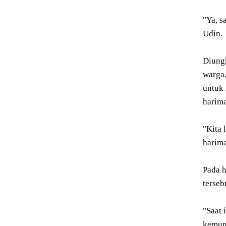
"Ya, s
Udin.
Diung
warga
untuk
harima
"Kita 
harima
Pada h
terseb
"Saat 
kemung