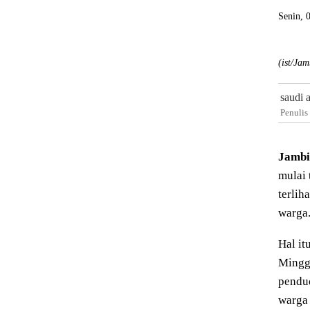
Senin, 
(ist/Ja
saudi 
Penulis
Jambi
mulai 
terlih
warga
Hal i
Mingg
pendud
warga 