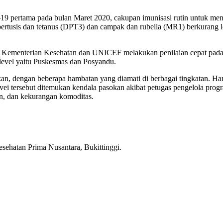
 pertama pada bulan Maret 2020, cakupan imunisasi rutin untuk menc
, pertusis dan tetanus (DPT3) dan campak dan rubella (MR1) berkurang
Kementerian Kesehatan dan UNICEF melakukan penilaian cepat pada A
 level yaitu Puskesmas dan Posyandu.
kan, dengan beberapa hambatan yang diamati di berbagai tingkatan. Ha
vei tersebut ditemukan kendala pasokan akibat petugas pengelola prog
an, dan kekurangan komoditas.
esehatan Prima Nusantara, Bukittinggi.