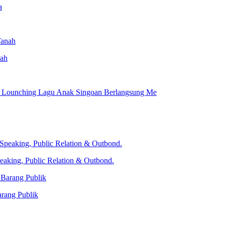
nah
s Lounching Lagu Anak Singoan Berlangsung Me
peaking, Public Relation & Outbond.
arang Publik