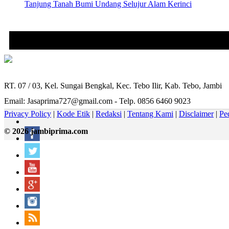
Tanjung Tanah Bumi Undang Selujur Alam Kerinci
RT. 07 / 03, Kel. Sungai Bengkal, Kec. Tebo Ilir, Kab. Tebo, Jambi
Email: Jasaprima727@gmail.com - Telp. 0856 6460 9023
Privacy Policy
|
Kode Etik
|
Redaksi
|
Tentang Kami
|
Disclaimer
|
Pe
© 2026 jambiprima.com