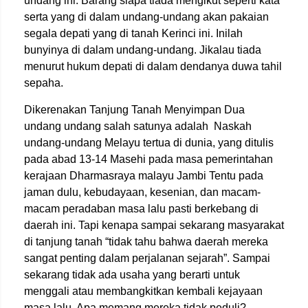
undang ini. Barang siapa tiada mengikut seperti kata
serta yang di dalam undang-undang akan pakaian
segala depati yang di tanah Kerinci ini. Inilah
bunyinya di dalam undang-undang. Jikalau tiada
menurut hukum depati di dalam dendanya duwa tahil
sepaha.
Dikerenakan Tanjung Tanah Menyimpan Dua
undang undang salah satunya adalah Naskah
undang-undang Melayu tertua di dunia, yang ditulis
pada abad 13-14 Masehi pada masa pemerintahan
kerajaan Dharmasraya malayu Jambi Tentu pada
jaman dulu, kebudayaan, kesenian, dan macam-
macam peradaban masa lalu pasti berkebang di
daerah ini. Tapi kenapa sampai sekarang masyarakat
di tanjung tanah “tidak tahu bahwa daerah mereka
sangat penting dalam perjalanan sejarah”. Sampai
sekarang tidak ada usaha yang berarti untuk
menggali atau membangkitkan kembali kejayaan
masa lalu. Apa memang mereka tidak peduli?