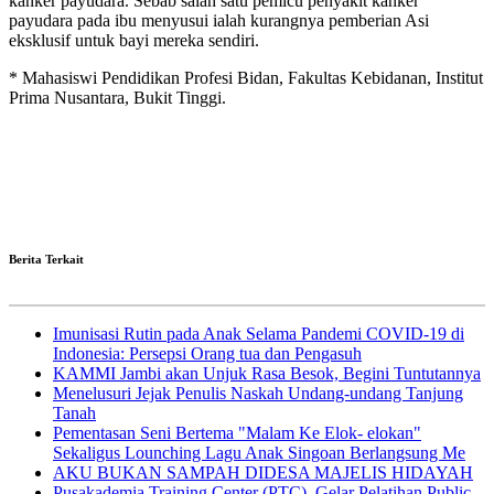
kanker payudara. Sebab salah satu pemicu penyakit kanker
payudara pada ibu menyusui ialah kurangnya pemberian Asi
eksklusif untuk bayi mereka sendiri.
* Mahasiswi Pendidikan Profesi Bidan, Fakultas Kebidanan, Institut
Prima Nusantara, Bukit Tinggi.
Berita Terkait
Imunisasi Rutin pada Anak Selama Pandemi COVID-19 di
Indonesia: Persepsi Orang tua dan Pengasuh
KAMMI Jambi akan Unjuk Rasa Besok, Begini Tuntutannya
Menelusuri Jejak Penulis Naskah Undang-undang Tanjung
Tanah
Pementasan Seni Bertema "Malam Ke Elok- elokan"
Sekaligus Lounching Lagu Anak Singoan Berlangsung Me
AKU BUKAN SAMPAH DIDESA MAJELIS HIDAYAH
Pusakademia Training Center (PTC), Gelar Pelatihan Public