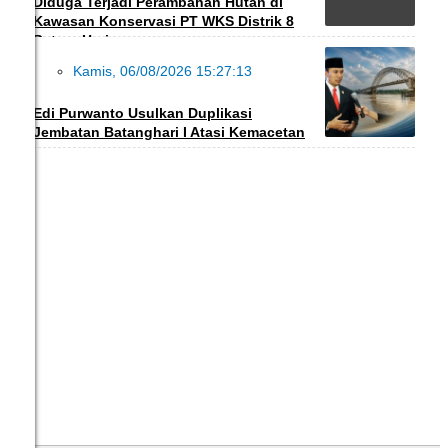
Diduga Terjadi Perambahan Hutan di
Kawasan Konservasi PT WKS Distrik 8
BatangHari
Kamis, 06/08/2026 15:27:13
POLITIK
Edi Purwanto Usulkan Duplikasi
Jembatan Batanghari I Atasi Kemacetan