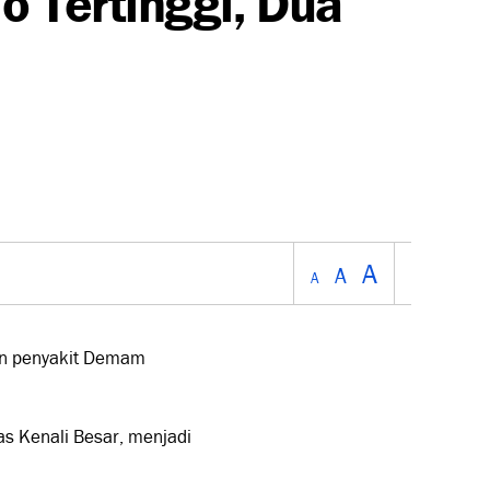
A
A
A
an penyakit Demam
s Kenali Besar, menjadi