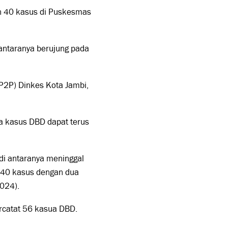
n 40 kasus di Puskesmas
 antaranya berujung pada
P2P) Dinkes Kota Jambi,
a kasus DBD dapat terus
di antaranya meninggal
t 40 kasus dengan dua
2024).
rcatat 56 kasua DBD.