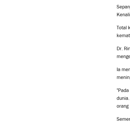
Sepan
Kenali
Total 
kemat
Dr. Ri
mengek
Ia me
menin
"Pada 
dunia.
orang 
Sement