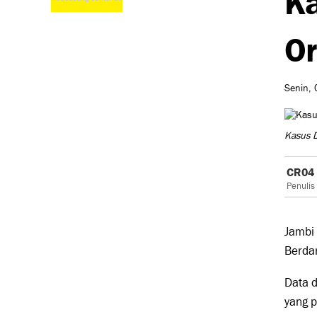
Or
Senin, 
Kasus D
CR04
Penulis
Jambi
Berda
Data 
yang p