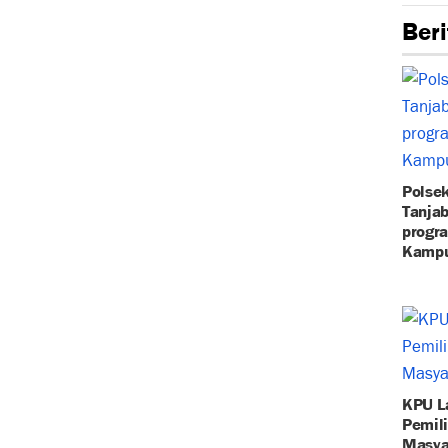
Beri
Polsek
Tanja
progr
Kampu
KPU L
Pemili
Masya