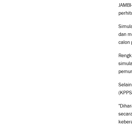
JAMBI
perhit
Simula
dan me
calon 
Rengki
simul
pemun
Selain
(KPPS)
"Diha
secara
kebera