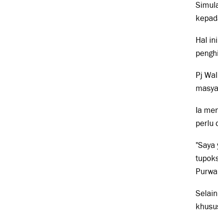
Simula
kepada
Hal in
penghi
Pj Wal
masya
Ia me
perlu 
"Saya 
tupok
Purwa
Selain
khusus