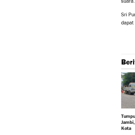
suara.
Sri P
dapat
Beri
Tumpu
Jambi,
Kota