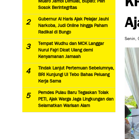
Muaro Jambi Dimulai, Bupati: Pilih
Sosok Berintegritas
Aj
Gubernur Al Haris Ajak Pelajar Jauhi
2
Narkoba, Judi Online hingga Paham
Radikal di Bungo
Senin, 
Tempat Wudhu dan MCK Langgar
3
Nurul Fajri Dicat Ulang demi
Kenyamanan Jamaah
Tindak Lanjut Pertemuan Sebelumnya,
4
BRI Kunjungi UI Tebo Bahas Peluang
Kerja Sama
Pemdes Pulau Baru Tegaskan Tolak
5
PETI, Ajak Warga Jaga Lingkungan dan
Selamatkan Warisan Alam