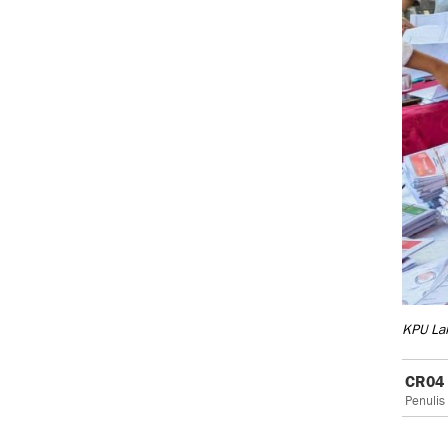
KPU Lak
CR04
Penulis