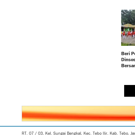
Beri P
Dinso
Bersa
RT. 07 / 03, Kel. Sungai Bengkal, Kec. Tebo Ilir, Kab. Tebo, J