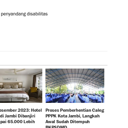
penyandang disabilitas
esember 2023: Hotel
Proses Pemberhentian Caleg
di Jambi Dibanjiri
PPPK Kota Jambi, Langkah
pai 65.000 Lebih
Awal Sudah Ditempuh
BKPSDMD