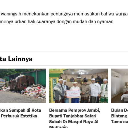
urwaningsih menekankan pentingnya memastikan bahwa warga 
 menyalurkan hak suaranya dengan mudah dan nyaman.
ta Lainnya
kan Sampah di Kota
Bersama Pemprov Jambi,
Bulan D
 Perburuk Estetika
Bupati Tanjabbar Safari
Bintang 
Subuh Di Masjid Raya Al
Tamu ca
Muttaqin