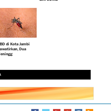
BD di Kota Jambi
watirkan, Dua
eningg
A