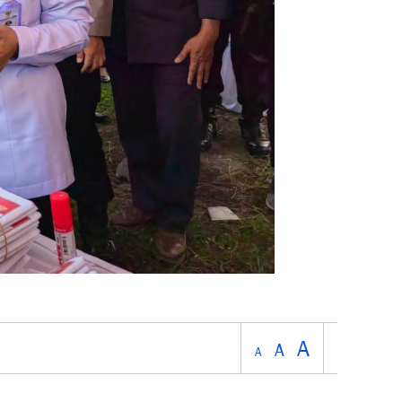
A
A
A