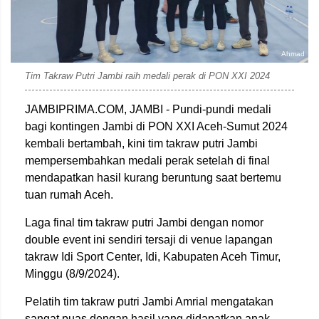
Ahmad
Tim Takraw Putri Jambi raih medali perak di PON XXI 2024
JAMBIPRIMA.COM, JAMBI - Pundi-pundi medali
bagi kontingen Jambi di PON XXI Aceh-Sumut 2024
kembali bertambah, kini tim takraw putri Jambi
mempersembahkan medali perak setelah di final
mendapatkan hasil kurang beruntung saat bertemu
tuan rumah Aceh.
Laga final tim takraw putri Jambi dengan nomor
double event ini sendiri tersaji di venue lapangan
takraw Idi Sport Center, Idi, Kabupaten Aceh Timur,
Minggu (8/9/2024).
Pelatih tim takraw putri Jambi Amrial mengatakan
sangat puas dengan hasil yang didapatkan anak