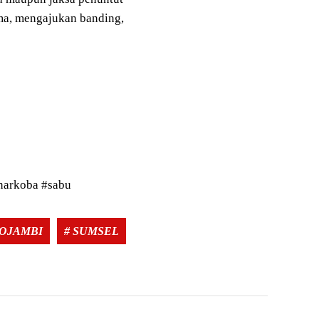
ma, mengajukan banding,
#narkoba #sabu
Tags:
OJAMBI
# SUMSEL