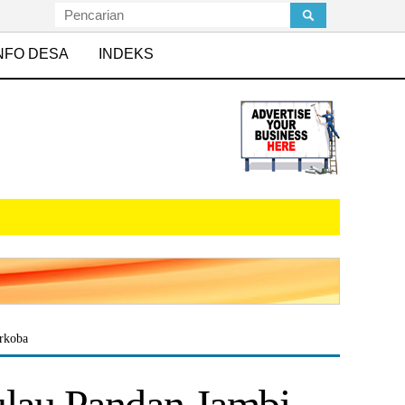
NFO DESA
INDEKS
rkoba
ulau Pandan Jambi