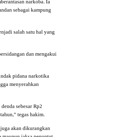
berantasan narkoba. Ia
Pandan sebagai kampung
njadi salah satu hal yang
 persidangan dan mengakui
indak pidana narkotika
hingga menyerahkan
n denda sebesar Rp2
 tahun,” tegas hakim.
n juga akan dikurangkan
wa maupun jaksa penuntut