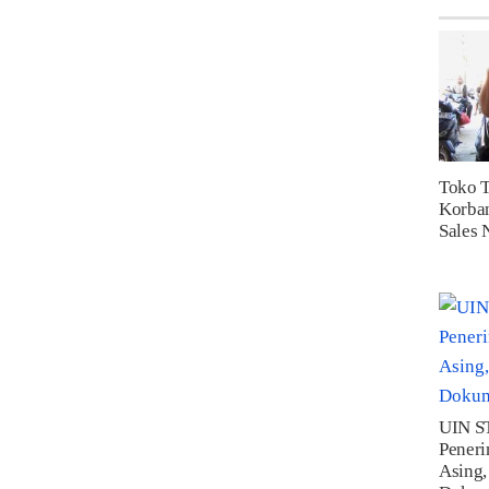
Toko T
Korba
Sales 
UIN ST
Pener
Asing,