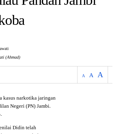
koba
ati
(Ahmad)
A
A
A
kasus narkotika jaringan
ilan Negeri (PN) Jambi.
.
ilai Didin telah