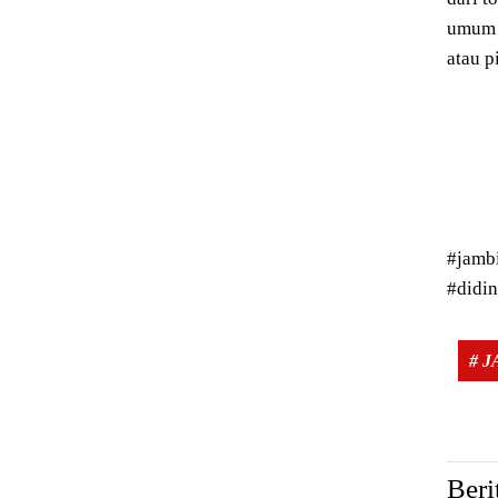
umum 
atau p
#jamb
#didin
# 
Beri