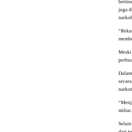
bertin
juga d
narkob
“Rekam
membe
Meski 
perbua
Dalam 
secara
narkot
“Menja
miliar
Selain
dari t