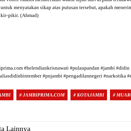
untuk menyatakan sikap atas putusan tersebut, apakah meneri
ikir-pikir. (Ahmad)
iprima.com #helendiankrisnawati #pulaupandan #jambi #didin
aliasdidinbintember #pnjambi #pengadilannegeri #narkotika 
JAMBI
# JAMBIPRIMA.COM
# KOTAJAMBI
# MUAR
ta Lainnya