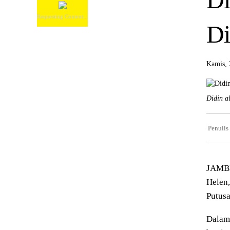
Requesting Content...
Di
Kamis, 
Didin a
Penulis
JAMBI
Helen,
Putusa
Dalam