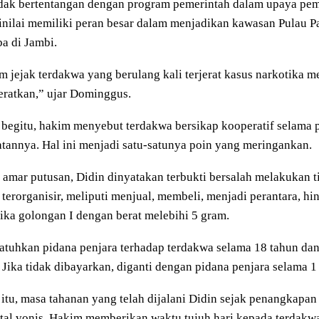
dak bertentangan dengan program pemerintah dalam upaya pem
inilai memiliki peran besar dalam menjadikan kawasan Pulau 
a di Jambi.
 jejak terdakwa yang berulang kali terjerat kasus narkotika me
ratkan,” ujar Dominggus.
begitu, hakim menyebut terdakwa bersikap kooperatif selama
tannya. Hal ini menjadi satu-satunya poin yang meringankan.
amar putusan, Didin dinyatakan terbukti bersalah melakukan t
 terorganisir, meliputi menjual, membeli, menjadi perantara, 
ika golongan I dengan berat melebihi 5 gram.
tuhkan pidana penjara terhadap terdakwa selama 18 tahun da
. Jika tidak dibayarkan, diganti dengan pidana penjara selama 1
 itu, masa tahanan yang telah dijalani Didin sejak penangkapa
otal vonis. Hakim memberikan waktu tujuh hari kepada terdak