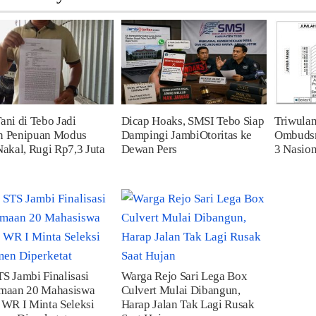
ani di Tebo Jadi
Dicap Hoaks, SMSI Tebo Siap
Triwulan
n Penipuan Modus
Dampingi JambiOtoritas ke
Ombudsm
Nakal, Rugi Rp7,3 Juta
Dewan Pers
3 Nasion
S Jambi Finalisasi
Warga Rejo Sari Lega Box
imaan 20 Mahasiswa
Culvert Mulai Dibangun,
 WR I Minta Seleksi
Harap Jalan Tak Lagi Rusak