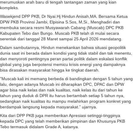
merumuskan arah baru di tengah tantangan zaman yang kian
kompleks.
Wasekjend DPP PKB, Dr Nyai.Hj Hindun Anisah,MA. Bersama Ketua
DPW PKB Provinsi Jambi, Elpisina S.Sos, M,Si., Menghadiri dan
membuka secara resmi Musyawarah Cabang (Muscab) DPC PKB
Kabupaten Tebo dan Bungo. Muscab PKB telah di mulai secara
serentak dari tanggal 28 Maret sampai 25 April 2026 mendatang.
Dalam sambutannya, Hindun menekankan bahwa situasi geopolitik
dunia saat ini berada dalam kondisi yang tidak stabil dan tak menentu,
dan menyoroti pentingnya peran partai politik dalam eskalasi konflik
global yang juga berpotensi memicu krisis energi yang dampaknya
bisa dirasakan masyarakat hingga ke tingkat daerah.
“Muscab kali ini memang berbeda di bandingkan dengan 5 tahun yang
lalu, dengan adanya Muscab ini diharapkan DPC, DPAC dan DPW
agar bisa naik kelas dan naik kualitas, naik kelas itu dari tahun ke
tahun yang duduk di DPR itu harus bertambah setiap 5 tahun nya,
sedangkan naik kualitas itu mampu melahirkan program konkret yang
berdampak langsung kepada masyarakat.” ujarnya.
Kita dari DPP PKB juga memberikan Apresiasi setinggi-tingginya
kepada DPC yang telah memberikan pimpinan dan Khusunya PKB
Tebo termasuk didalam Grade A, katanya.