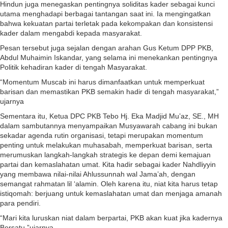
Hindun juga menegaskan pentingnya soliditas kader sebagai kunci
utama menghadapi berbagai tantangan saat ini. Ia mengingatkan
bahwa kekuatan partai terletak pada kekompakan dan konsistensi
kader dalam mengabdi kepada masyarakat.
Pesan tersebut juga sejalan dengan arahan Gus Ketum DPP PKB,
Abdul Muhaimin Iskandar, yang selama ini menekankan pentingnya
Politik kehadiran kader di tengah Masyarakat.
“Momentum Muscab ini harus dimanfaatkan untuk memperkuat
barisan dan memastikan PKB semakin hadir di tengah masyarakat,”
ujarnya
Sementara itu, Ketua DPC PKB Tebo Hj. Eka Madjid Mu’az, SE., MH
dalam sambutannya menyampaikan Musyawarah cabang ini bukan
sekadar agenda rutin organisasi, tetapi merupakan momentum
penting untuk melakukan muhasabah, memperkuat barisan, serta
merumuskan langkah-langkah strategis ke depan demi kemajuan
partai dan kemaslahatan umat. Kita hadir sebagai kader Nahdliyyin
yang membawa nilai-nilai Ahlussunnah wal Jama’ah, dengan
semangat rahmatan lil ‘alamin. Oleh karena itu, niat kita harus tetap
istiqomah: berjuang untuk kemaslahatan umat dan menjaga amanah
para pendiri.
“Mari kita luruskan niat dalam berpartai, PKB akan kuat jika kadernya
Bersatu,”ujarnya