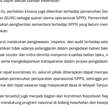
tas dapur sesuai standar kesehatan.
 itu, perhatian khusus juga diberikan terhadap pemenuhan Sert
si (SLHS) sebagai syarat utama operasional SPPG. Pemerintah 
ukan penghentian sementara terhadap SPPG yang belum meme
pkan.
urut melakukan pengawasan, inspeksi, dan audit terhadap se
tikan tidak adanya pelanggaran dalam pengadaan bahan bak
ihak vendor dan mitra diminta menjamin kualitas bahan baku,
, serta mengedepankan transparansi dalam proses pengadaan
i rapat koordinasi ini, seluruh pihak diharapkan dapat mempe
patan pemenuhan persyaratan operasional SPPG, sehingga pr
al dan tepat sasaran bagi masyarakat desa di wilayah Tanjun
an tersebut juga menjadi bagian dari komitmen Kepolisian Ne
 mendukung program nasional di bidang kesehatan dan kesej