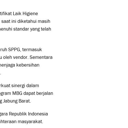
ifikat Laik Higiene
saat ini diketahui masih
nuhi standar yang telah
luruh SPPG, termasuk
u oleh vendor. Sementara
 menjaga kebersihan
.
rkuat sinergi dalam
ogram MBG dapat berjalan
g Jabung Barat.
gara Republik Indonesia
ahteraan masyarakat.