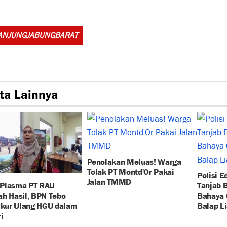
Tags:
TANJUNGJABUNGBARAT
ta Lainnya
Penolakan Meluas! Warga
Tolak PT Montd'Or Pakai
Polisi E
Jalan TMMD
Plasma PT RAU
Tanjab B
h Hasil, BPN Tebo
Bahaya 
Ukur Ulang HGU dalam
Balap Li
i