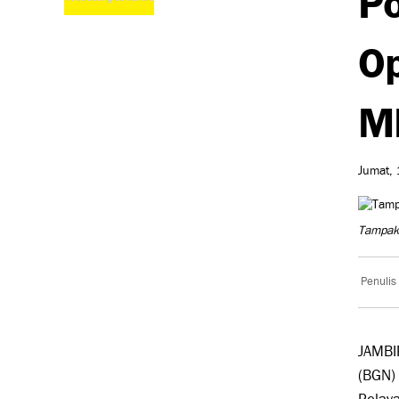
Op
M
Jumat, 
Tampak
Penulis
JAMBI
(BGN) 