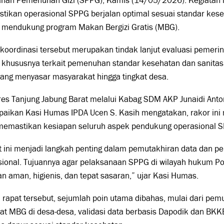
anan Pemenuhan Gizi (SPPG), Kamis (14/05/2026). Kegiatan i
ikan operasional SPPG berjalan optimal sesuai standar kese
 mendukung program Makan Bergizi Gratis (MBG).
koordinasi tersebut merupakan tindak lanjut evaluasi pemeri
 khususnya terkait pemenuhan standar kesehatan dan sanita
ang menyasar masyarakat hingga tingkat desa.
es Tanjung Jabung Barat melalui Kabag SDM AKP Junaidi Anton
aikan Kasi Humas IPDA Ucen S. Kasih mengatakan, rakor ini m
memastikan kesiapan seluruh aspek pendukung operasional 
t ini menjadi langkah penting dalam pemutakhiran data dan 
ional. Tujuannya agar pelaksanaan SPPG di wilayah hukum Po
an aman, higienis, dan tepat sasaran,” ujar Kasi Humas.
rapat tersebut, sejumlah poin utama dibahas, mulai dari pem
t MBG di desa-desa, validasi data berbasis Dapodik dan BKK