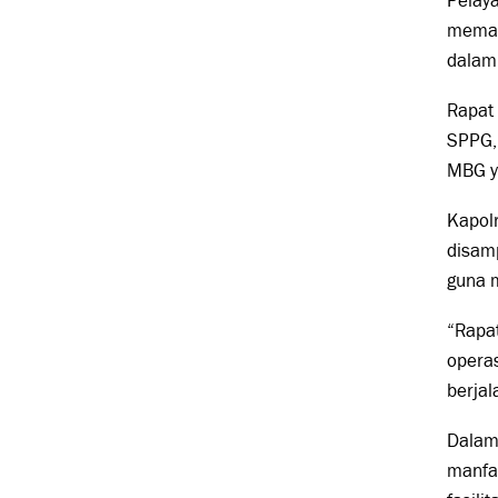
Pelay
memast
dalam
Rapat 
SPPG,
MBG y
Kapolr
disamp
guna 
“Rapa
operas
berjal
Dalam 
manfaa