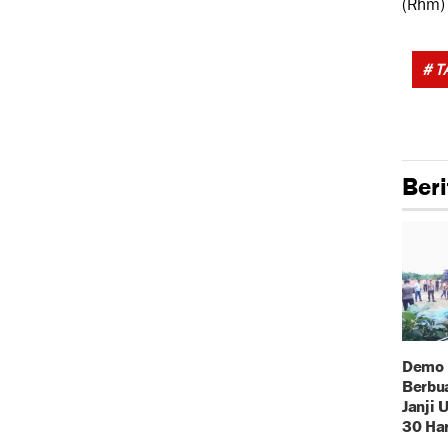
(Rhm)
# 
Beri
Demo 
Berbua
Janji 
30 Har