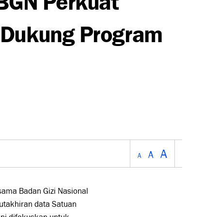
 Dukung Program
A
A
A
sama Badan Gizi Nasional
utakhiran data Satuan