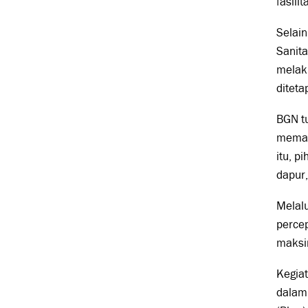
fasili
Selain
Sanita
melak
diteta
BGN t
memas
itu, p
dapur
Melalu
perce
maksim
Kegiat
dalam