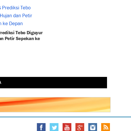
ediksi Tebo Diguyur
an Petir Sepekan ke
A