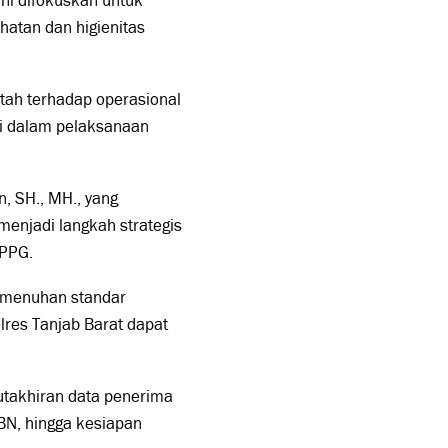
ni difokuskan untuk
hatan dan higienitas
ntah terhadap operasional
si dalam pelaksanaan
, SH., MH., yang
enjadi langkah strategis
SPPG.
pemenuhan standar
lres Tanjab Barat dapat
utakhiran data penerima
BN, hingga kesiapan