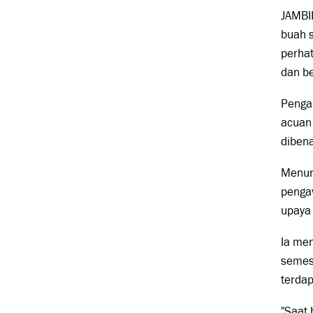
JAMBI
buah s
perhat
dan b
Penga
acuan
dibena
Menur
penga
upaya 
Ia men
semes
terdap
"Saat 