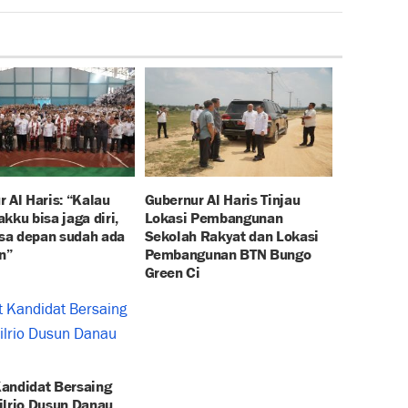
 Al Haris: “Kalau
Gubernur Al Haris Tinjau
kku bisa jaga diri,
Lokasi Pembangunan
a depan sudah ada
Sekolah Rakyat dan Lokasi
n”
Pembangunan BTN Bungo
Green Ci
andidat Bersaing
ilrio Dusun Danau