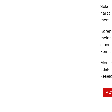
Selain
harga 
memili
Karena
melang
diperl
kemitr
Menuru
tidak 
keseja
# J