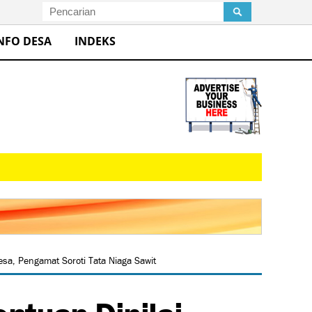
NFO DESA
INDEKS
a, Pengamat Soroti Tata Niaga Sawit
ntuan Dinilai