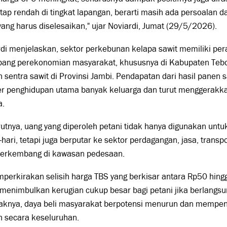
tap rendah di tingkat lapangan, berarti masih ada persoalan 
yang harus diselesaikan," ujar Noviardi, Jumat (29/5/2026).
di menjelaskan, sektor perkebunan kelapa sawit memiliki pe
ang perekonomian masyarakat, khususnya di Kabupaten Tebo 
 sentra sawit di Provinsi Jambi. Pendapatan dari hasil panen 
r penghidupan utama banyak keluarga dan turut menggerakka
a.
utnya, uang yang diperoleh petani tidak hanya digunakan un
-hari, tetapi juga berputar ke sektor perdagangan, jasa, transp
berkembang di kawasan pedesaan.
perkirakan selisih harga TBS yang berkisar antara Rp50 hin
menimbulkan kerugian cukup besar bagi petani jika berlangsu
knya, daya beli masyarakat berpotensi menurun dan mempeng
h secara keseluruhan.