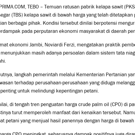
PRIMA.COM, TEBO – Temuan ratusan pabrik kelapa sawit (PKS
egar (TBS) kelapa sawit di bawah harga yang telah ditetapka
ian berbagai pihak. Kondisi tersebut dinilai berpotensi mengu
erdampak pada perputaran ekonomi masyarakat di daerah peng
mat ekonomi Jambi,
Noviardi Ferzi
, mengatakan praktik pembe
 menunjukkan masih adanya persoalan dalam sistem tata niaga
hi.
utnya, langkah pemerintah melalui Kementerian Pertanian y
wasan terhadap perusahaan-perusahaan yang diduga melangg
penting untuk melindungi kepentingan petani.
ilai, di tengah tren penguatan harga crude palm oil (CPO) di pa
tinya turut memperoleh manfaat dari kenaikan tersebut. Nam
at petani yang menjual hasil panennya dengan harga di bawah
harga CPO meningkat, seharusnya dampak positifnya juga diras