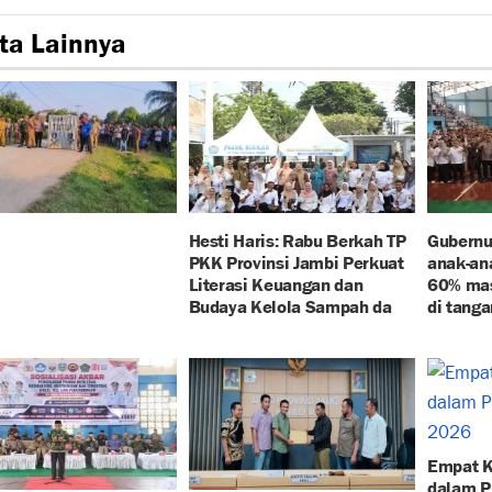
ta Lainnya
Hesti Haris: Rabu Berkah TP
Gubernur
PKK Provinsi Jambi Perkuat
anak-ana
Literasi Keuangan dan
60% mas
Budaya Kelola Sampah da
di tanga
Empat K
dalam P