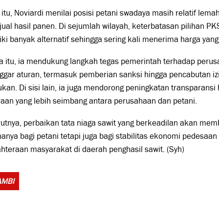
 itu, Noviardi menilai posisi petani swadaya masih relatif le
jual hasil panen. Di sejumlah wilayah, keterbatasan pilihan P
ki banyak alternatif sehingga sering kali menerima harga yang
 itu, ia mendukung langkah tegas pemerintah terhadap perus
gar aturan, termasuk pemberian sanksi hingga pencabutan iz
ukan. Di sisi lain, ia juga mendorong peningkatan transparans
aan yang lebih seimbang antara perusahaan dan petani.
tnya, perbaikan tata niaga sawit yang berkeadilan akan mem
hanya bagi petani tetapi juga bagi stabilitas ekonomi pedesaa
hteraan masyarakat di daerah penghasil sawit. (Syh)
Tags:
AMBI