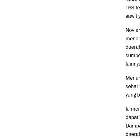
TBS te
sawit 
Noviar
menop
daerah
sumbe
lainny
Menur
sehari
yang 
Ia mem
dapat 
Dampa
daera