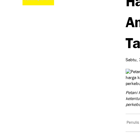
An
Ta
Sabtu, 
Petani 
ketentu
perkeb
Penulis