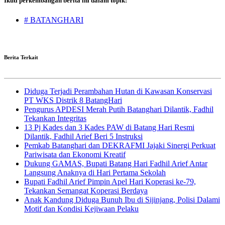
Ikuti perkembangan berita ini dalam topik:
# BATANGHARI
Berita Terkait
Diduga Terjadi Perambahan Hutan di Kawasan Konservasi
PT WKS Distrik 8 BatangHari
Pengurus APDESI Merah Putih Batanghari Dilantik, Fadhil
Tekankan Integritas
13 Pj Kades dan 3 Kades PAW di Batang Hari Resmi
Dilantik, Fadhil Arief Beri 5 Instruksi
Pemkab Batanghari dan DEKRAFMI Jajaki Sinergi Perkuat
Pariwisata dan Ekonomi Kreatif
Dukung GAMAS, Bupati Batang Hari Fadhil Arief Antar
Langsung Anaknya di Hari Pertama Sekolah
Bupati Fadhil Arief Pimpin Apel Hari Koperasi ke-79,
Tekankan Semangat Koperasi Berdaya
Anak Kandung Diduga Bunuh Ibu di Sijinjang, Polisi Dalami
Motif dan Kondisi Kejiwaan Pelaku