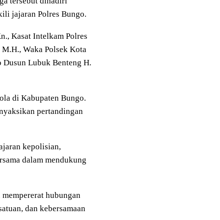
a tersebut dihadiri
i jajaran Polres Bungo.
n., Kasat Intelkam Polres
 M.H., Waka Polsek Kota
io Dusun Lubuk Benteng H.
bola di Kabupaten Bungo.
nyaksikan pertandingan
jaran kepolisian,
bersama dalam mendukung
pu mempererat hubungan
rsatuan, dan kebersamaan