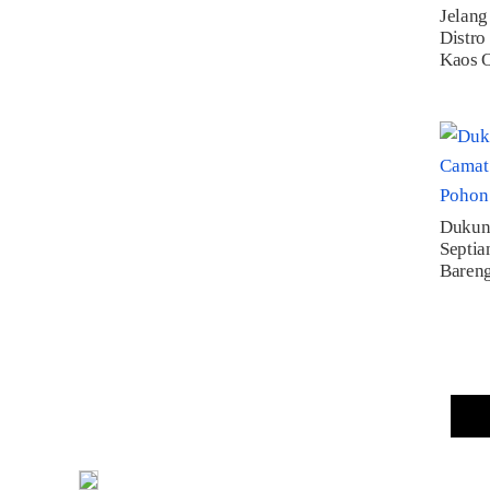
Jelang
Distro
Kaos O
Dukun
Septia
Baren