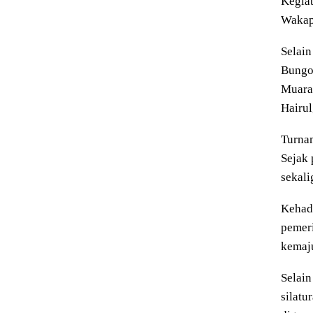
Kegiat
Wakap
Selain
Bungo
Muara 
Hairul
Turnam
Sejak
sekal
Kehadi
pemer
kemaj
Selain
silatu