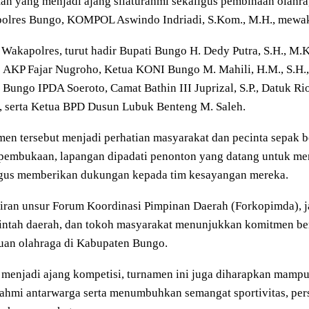
an yang menjadi ajang silaturahmi sekaligus pembinaan olahrag
olres Bungo, KOMPOL Aswindo Indriadi, S.Kom., M.H., mewakil
 Wakapolres, turut hadir Bupati Bungo H. Dedy Putra, S.H., M.K
 AKP Fajar Nugroho, Ketua KONI Bungo M. Mahili, H.M., S.H.,
Bungo IPDA Soeroto, Camat Bathin III Juprizal, S.P., Datuk R
, serta Ketua BPD Dusun Lubuk Benteng M. Saleh.
en tersebut menjadi perhatian masyarakat dan pecinta sepak 
 pembukaan, lapangan dipadati penonton yang datang untuk me
igus memberikan dukungan kepada tim kesayangan mereka.
ran unsur Forum Koordinasi Pimpinan Daerah (Forkopimda), ja
intah daerah, dan tokoh masyarakat menunjukkan komitmen 
uan olahraga di Kabupaten Bungo.
 menjadi ajang kompetisi, turnamen ini juga diharapkan mam
rahmi antarwarga serta menumbuhkan semangat sportivitas, pe