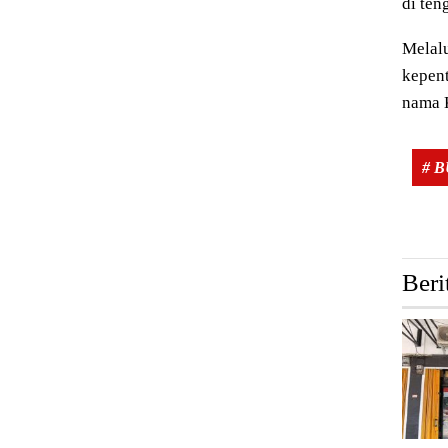
di ten
Melalu
kepent
nama K
# 
Beri