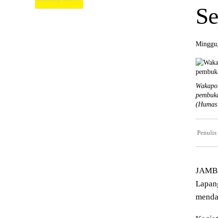
Se
Minggu,
Wakapol
pembuka
(Humas 
Penulis
JAMBI
Lapan
mendap