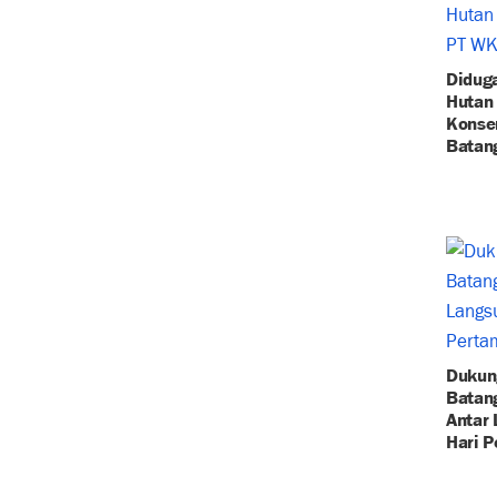
Didug
Hutan
Konser
Batan
Dukun
Batang
Antar 
Hari 