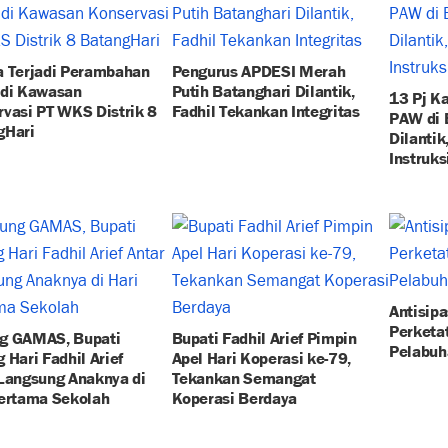
a Terjadi Perambahan
Pengurus APDESI Merah
 di Kawasan
Putih Batanghari Dilantik,
13 Pj K
vasi PT WKS Distrik 8
Fadhil Tekankan Integritas
PAW di 
gHari
Dilantik
Instruks
Antisipa
Perketa
g GAMAS, Bupati
Bupati Fadhil Arief Pimpin
Pelabuh
 Hari Fadhil Arief
Apel Hari Koperasi ke-79,
Langsung Anaknya di
Tekankan Semangat
Pertama Sekolah
Koperasi Berdaya