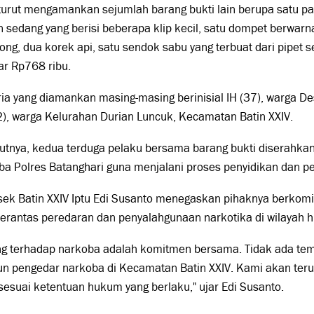
 turut mengamankan sejumlah barang bukti lain berupa satu pak
 sedang yang berisi beberapa klip kecil, satu dompet berwarna
ong, dua korek api, satu sendok sabu yang terbuat dari pipet s
ar Rp768 ribu.
ia yang diamankan masing-masing berinisial IH (37), warga De
), warga Kelurahan Durian Luncuk, Kecamatan Batin XXIV.
utnya, kedua terduga pelaku bersama barang bukti diserahka
a Polres Batanghari guna menjalani proses penyidikan dan pe
sek Batin XXIV Iptu Edi Susanto menegaskan pihaknya berkomi
rantas peredaran dan penyalahgunaan narkotika di wilayah 
ng terhadap narkoba adalah komitmen bersama. Tidak ada tem
n pengedar narkoba di Kecamatan Batin XXIV. Kami akan ter
sesuai ketentuan hukum yang berlaku," ujar Edi Susanto.