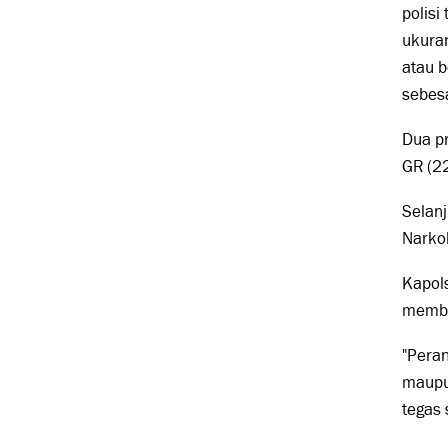
polisi
ukuran
atau b
sebes
Dua pr
GR (22
Selanj
Narkob
Kapol
membe
"Pera
maupu
tegas 