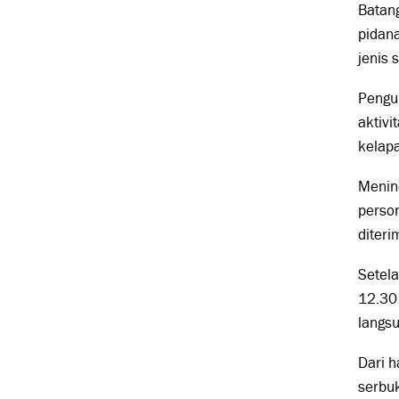
Batang
pidana
jenis 
Pengu
aktivi
kelapa
Menind
perso
diteri
Setela
12.30 
langs
Dari h
serbuk