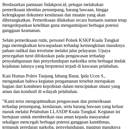
Berdasarkan pantauan Sidakpost.id, petugas melakukan
pemeriksaan identitas penumpang, barang bawaan, hingga
kelengkapan dokumen kendaraan dan muatan yang akan
diberangkatkan. Pemeriksaan dilakukan secara humanis namun tetap
mengedepankan ketelitian guna mengantisipasi berbagai potensi
gangguan keamanan.
Selain pemeriksaan rutin, personel Polsek KSKP Kuala Tungkal
juga meningkatkan kewaspadaan terhadap kemungkinan masuknya
paham radikal dan terorisme melalui jalur pelayaran. Upaya
pencegahan turut difokuskan pada pengawasan terhadap
penyalahgunaan dan penyelundupan narkotika serta berbagai tindak
kejahatan lainnya yang berpotensi terjadi di kawasan pelabuhan.
Kasi Humas Polres Tanjung Jabung Barat, Ipda Ucen S.,
mengatakan bahwa kegiatan pengamanan tersebut merupakan
bagian dari komitmen kepolisian dalam menciptakan situasi yang
aman dan kondusif di wilayah pelabuhan.
"Kami terus mengoptimalkan pengawasan dan pemeriksaan
terhadap penumpang, kendaraan, serta barang bawaan yang keluar
masuk melalui Pelabuhan LLASDP Kuala Tungkal. Kegiatan ini
bertujuan untuk memberikan rasa aman kepada masyarakat
sekaligus mencegah berbagai potensi gangguan kamtibmas,
termasuk peredaran narkoba, penyelundupan, maupun masuknya