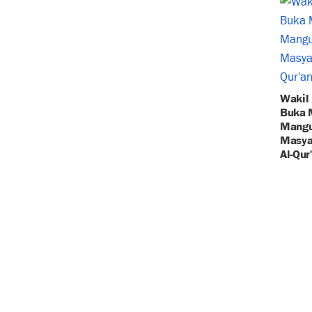
Wakil
Buka M
Mangu
Masya
Al-Qur