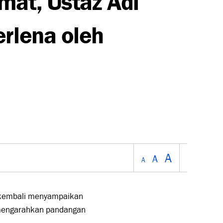
erlena oleh
A
A
A
 kembali menyampaikan
 mengarahkan pandangan