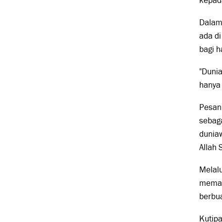
kepad
Dalam 
ada di
bagi 
"Dunia
hanya 
Pesan
sebaga
duniaw
Allah 
Melalu
meman
berbua
Kutipa