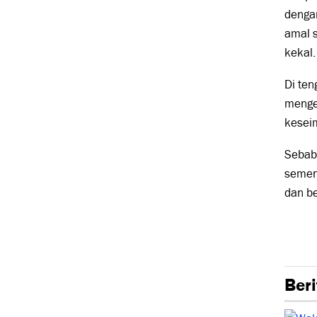
denga
amal 
kekal.
Di te
mengej
keseim
Sebab 
semen
dan b
Beri