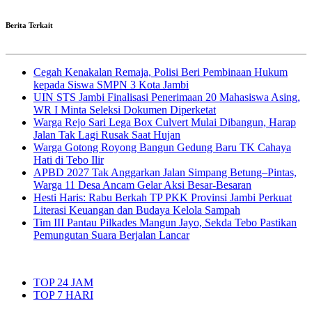
Berita Terkait
Cegah Kenakalan Remaja, Polisi Beri Pembinaan Hukum
kepada Siswa SMPN 3 Kota Jambi
UIN STS Jambi Finalisasi Penerimaan 20 Mahasiswa Asing,
WR I Minta Seleksi Dokumen Diperketat
Warga Rejo Sari Lega Box Culvert Mulai Dibangun, Harap
Jalan Tak Lagi Rusak Saat Hujan
Warga Gotong Royong Bangun Gedung Baru TK Cahaya
Hati di Tebo Ilir
APBD 2027 Tak Anggarkan Jalan Simpang Betung–Pintas,
Warga 11 Desa Ancam Gelar Aksi Besar-Besaran
Hesti Haris: Rabu Berkah TP PKK Provinsi Jambi Perkuat
Literasi Keuangan dan Budaya Kelola Sampah
Tim III Pantau Pilkades Mangun Jayo, Sekda Tebo Pastikan
Pemungutan Suara Berjalan Lancar
TOP 24 JAM
TOP 7 HARI