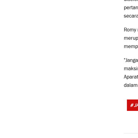
perta
secara
Romy 
merupa
mempe
"Janga
maksim
Apara
dalam
# J