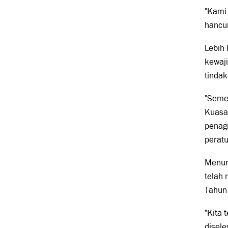
"Kami 
hancur
Lebih 
kewaj
tindak
"Seme
Kuasa
penag
perat
Menur
telah
Tahun
"Kita
disele