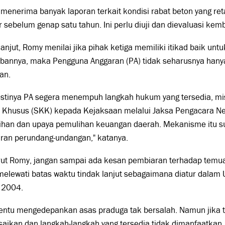
menerima banyak laporan terkait kondisi rabat beton yang re
 sebelum genap satu tahun. Ini perlu diuji dan dievaluasi kemba
lanjut, Romy menilai jika pihak ketiga memiliki itikad baik un
ibannya, maka Pengguna Anggaran (PA) tidak seharusnya han
an.
stinya PA segera menempuh langkah hukum yang tersedia, mi
 Khusus (SKK) kepada Kejaksaan melalui Jaksa Pengacara N
ihan dan upaya pemulihan keuangan daerah. Mekanisme itu s
uran perundang-undangan," katanya.
ut Romy, jangan sampai ada kesan pembiaran terhadap temua
 melewati batas waktu tindak lanjut sebagaimana diatur dala
 2004.
 tentu mengedepankan asas praduga tak bersalah. Namun jika
saikan dan langkah-langkah yang tersedia tidak dimanfaatkan