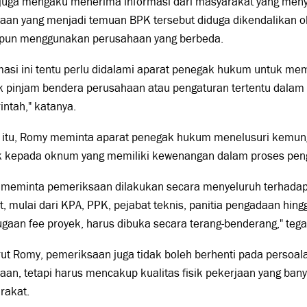
juga mengaku menerima informasi dari masyarakat yang men
jaan yang menjadi temuan BPK tersebut diduga dikendalikan o
pun menggunakan perusahaan yang berbeda.
masi ini tentu perlu didalami aparat penegak hukum untuk m
ik pinjam bendera perusahaan atau pengaturan tertentu dalam
ntah," katanya.
n itu, Romy meminta aparat penegak hukum menelusuri kemung
k kepada oknum yang memiliki kewenangan dalam proses pen
 meminta pemeriksaan dilakukan secara menyeluruh terhadap 
at, mulai dari KPA, PPK, pejabat teknis, panitia pengadaan hi
gaan fee proyek, harus dibuka secara terang-benderang," tega
ut Romy, pemeriksaan juga tidak boleh berhenti pada persoa
aan, tetapi harus mencakup kualitas fisik pekerjaan yang ban
rakat.