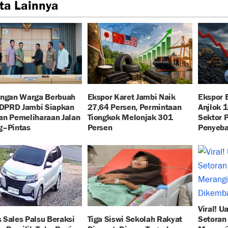
ta Lainnya
angan Warga Berbuah
Ekspor Karet Jambi Naik
Ekspor 
 DPRD Jambi Siapkan
27,64 Persen, Permintaan
Anjlok 
an Pemeliharaan Jalan
Tiongkok Melonjak 301
Sektor 
g–Pintas
Persen
Penyeba
Viral! U
 Sales Palsu Beraksi
Tiga Siswi Sekolah Rakyat
Setoran