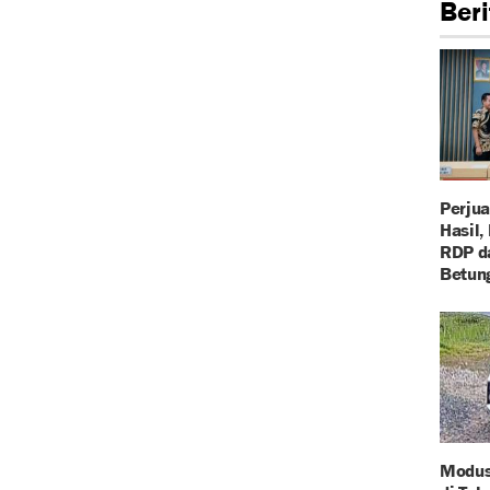
Beri
Perju
Hasil,
RDP d
Betun
Modus