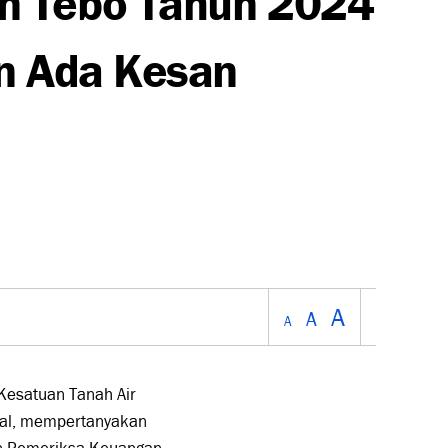
an Ada Kesan
A
A
A
esatuan Tanah Air
isal, mempertanyakan