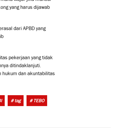
ong yang harus dijawab
rasal dari APBD yang
ib
tas pekerjaan yang tidak
ya ditindaklanjuti.
 hukum dan akuntabilitas
Tags:
I
# tag
# TEBO