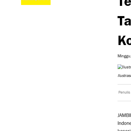
Ta
Ko
Minggu,
Ilustras
Penulis
JAMBI
Indone