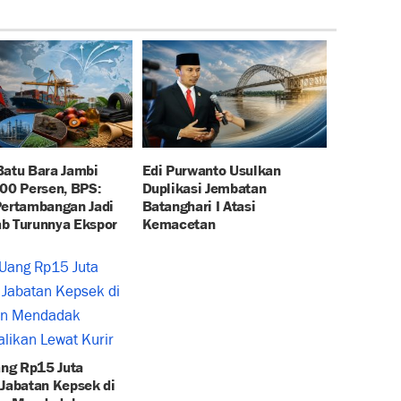
Batu Bara Jambi
Edi Purwanto Usulkan
100 Persen, BPS:
Duplikasi Jembatan
Pertambangan Jadi
Batanghari I Atasi
b Turunnya Ekspor
Kemacetan
ang Rp15 Juta
 Jabatan Kepsek di