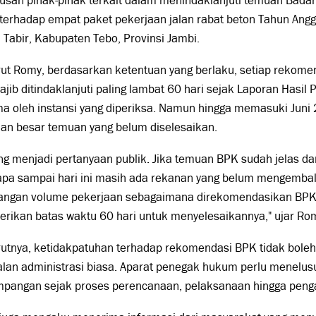
iusan pihak-pihak terkait dalam menindaklanjuti temuan Bad
 terhadap empat paket pekerjaan jalan rabat beton Tahun An
Tabir, Kabupaten Tebo, Provinsi Jambi.
ut Romy, berdasarkan ketentuan yang berlaku, setiap rekome
jib ditindaklanjuti paling lambat 60 hari sejak Laporan Hasil
ma oleh instansi yang diperiksa. Namun hingga memasuki Juni
ian besar temuan yang belum diselesaikan.
ang menjadi pertanyaan publik. Jika temuan BPK sudah jelas d
pa sampai hari ini masih ada rekanan yang belum mengembal
angan volume pekerjaan sebagaimana direkomendasikan BPK.
rikan batas waktu 60 hari untuk menyelesaikannya," ujar R
utnya, ketidakpatuhan terhadap rekomendasi BPK tidak boleh
alan administrasi biasa. Aparat penegak hukum perlu menelu
mpangan sejak proses perencanaan, pelaksanaan hingga peng