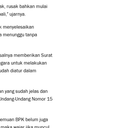
tak, rusak bahkan mulai
li," ujarnya.
tuk menyelesaikan
ya menunggu tanpa
salnya memberikan Surat
egara untuk melakukan
udah diatur dalam
n yang sudah jelas dan
m Undang-Undang Nomor 15
 temuan BPK belum juga
, maka wajar jika muncul