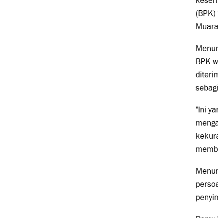
keser
(BPK)
Muara 
Menur
BPK wa
diteri
sebag
"Ini y
menga
kekur
membe
Menur
perso
penyi