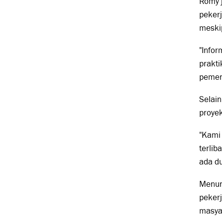
Romy 
peker
meski
"Infor
prakt
pemeri
Selai
proye
"Kami
terlib
ada du
Menur
pekerj
masya