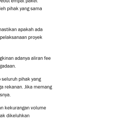
yebut empat paket
leh pihak yang sama
emastikan apakah ada
 pelaksanaan proyek
kinan adanya aliran fee
gadaan.
seluruh pihak yang
ngga rekanan. Jika memang
snya.
lan kekurangan volume
yak dikeluhkan