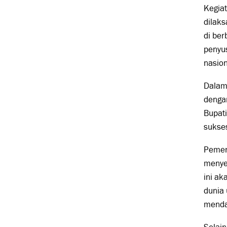
Kegia
dilak
di ber
penyu
nasion
Dalam
dengan
Bupat
sukse
Pemer
menyed
ini a
dunia
menda