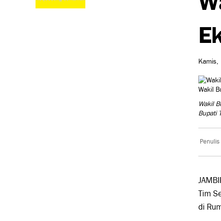
Ek
Kamis, 
Wakil B
Bupati
Penulis
JAMBIP
Tim S
di Ru