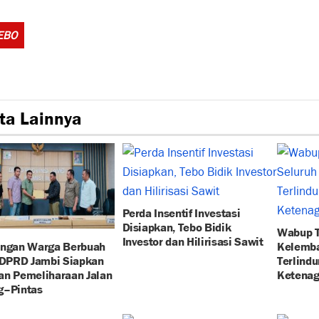
Tags:
EBO
ta Lainnya
Perda Insentif Investasi
Disiapkan, Tebo Bidik
Wabup T
Investor dan Hilirisasi Sawit
angan Warga Berbuah
Kelemb
 DPRD Jambi Siapkan
Terlind
an Pemeliharaan Jalan
Ketenag
g–Pintas