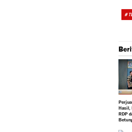
# T
Beri
Perju
Hasil,
RDP d
Betun