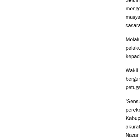
Selain
menge
masya
sasar
Melal
pelaku
kepad
Wakil
berga
petuga
"Sens
perek
Kabup
akurat
Nazar 