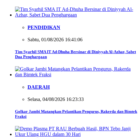
PENDIDIKAN
Sabtu, 01/08/2026 16:41:06
Tim Syarhil SMA IT Ad-Dhuha Bersinar di Diniyyah Al-Azhar, Sabet
Dua Penghargaan
DAERAH
Selasa, 04/08/2026 16:23:33
Golkar Jambi Matangkan Pelantikan Pengurus, Rakerda dan Bimtek
Fraksi