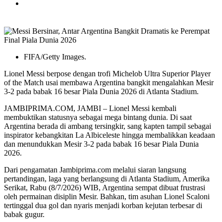
FIFA/Getty Images.
Lionel Messi berpose dengan trofi Michelob Ultra Superior Player
of the Match usai membawa Argentina bangkit mengalahkan Mesir
3-2 pada babak 16 besar Piala Dunia 2026 di Atlanta Stadium.
JAMBIPRIMA.COM, JAMBI – Lionel Messi kembali
membuktikan statusnya sebagai mega bintang dunia. Di saat
Argentina berada di ambang tersingkir, sang kapten tampil sebagai
inspirator kebangkitan La Albiceleste hingga membalikkan keadaan
dan menundukkan Mesir 3-2 pada babak 16 besar Piala Dunia
2026.
Dari pengamatan Jambiprima.com melalui siaran langsung
pertandingan, laga yang berlangsung di Atlanta Stadium, Amerika
Serikat, Rabu (8/7/2026) WIB, Argentina sempat dibuat frustrasi
oleh permainan disiplin Mesir. Bahkan, tim asuhan Lionel Scaloni
tertinggal dua gol dan nyaris menjadi korban kejutan terbesar di
babak gugur.