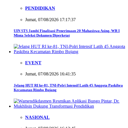
PENDIDIKAN
Jumat, 07/08/2026 17:17:37
UIN STS Jambi Finalisasi Penerimaan 20 Mahasiswa Asing, WR I
Minta Seleksi Dokumen Diperketat
EVENT
Jumat, 07/08/2026 16:41:35
Jelang HUT RI ke-81, TNI-Polri Intensif Latih 45 Anggota Paskibra
Kecamatan Rimbo Bujang
NASIONAL