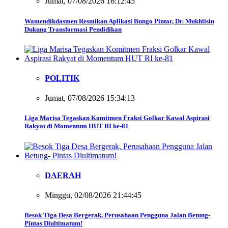
Jumat, 07/08/2026 16:12:45
Wamendikdasmen Resmikan Aplikasi Bungo Pintar, Dr. Mukhlisin
Dukung Transformasi Pendidikan
POLITIK
Jumat, 07/08/2026 15:34:13
Liga Marisa Tegaskan Komitmen Fraksi Golkar Kawal Aspirasi
Rakyat di Momentum HUT RI ke-81
DAERAH
Minggu, 02/08/2026 21:44:45
Besok Tiga Desa Bergerak, Perusahaan Pengguna Jalan Betung-
Pintas Diultimatum!