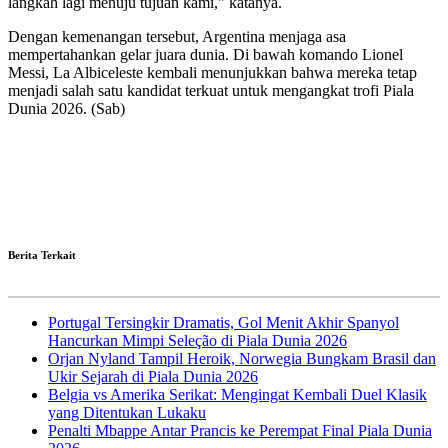
langkah lagi menuju tujuan kami," katanya.
Dengan kemenangan tersebut, Argentina menjaga asa
mempertahankan gelar juara dunia. Di bawah komando Lionel
Messi, La Albiceleste kembali menunjukkan bahwa mereka tetap
menjadi salah satu kandidat terkuat untuk mengangkat trofi Piala
Dunia 2026. (Sab)
Berita Terkait
Portugal Tersingkir Dramatis, Gol Menit Akhir Spanyol
Hancurkan Mimpi Seleção di Piala Dunia 2026
Orjan Nyland Tampil Heroik, Norwegia Bungkam Brasil dan
Ukir Sejarah di Piala Dunia 2026
Belgia vs Amerika Serikat: Mengingat Kembali Duel Klasik
yang Ditentukan Lukaku
Penalti Mbappe Antar Prancis ke Perempat Final Piala Dunia