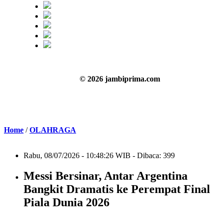
© 2026 jambiprima.com
Home
/
OLAHRAGA
Rabu, 08/07/2026 - 10:48:26 WIB - Dibaca: 399
Messi Bersinar, Antar Argentina
Bangkit Dramatis ke Perempat Final
Piala Dunia 2026