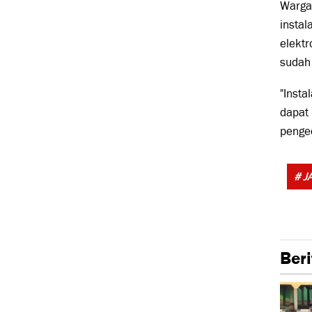
Warga 
instal
elektr
sudah 
"Insta
dapat
pengec
# J
Beri