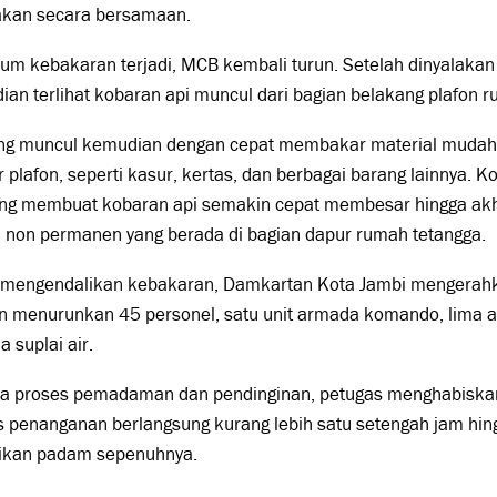
akan secara bersamaan.
um kebakaran terjadi, MCB kembali turun. Setelah dinyalakan l
an terlihat kobaran api muncul dari bagian belakang plafon ru
ang muncul kemudian dengan cepat membakar material mudah 
r plafon, seperti kasur, kertas, dan berbagai barang lainnya. K
ng membuat kobaran api semakin cepat membesar hingga ak
 non permanen yang berada di bagian dapur rumah tetangga.
 mengendalikan kebakaran, Damkartan Kota Jambi mengerah
n menurunkan 45 personel, satu unit armada komando, lima a
 suplai air.
 proses pemadaman dan pendinginan, petugas menghabiskan se
 penanganan berlangsung kurang lebih satu setengah jam hing
tikan padam sepenuhnya.