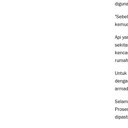
digun
"Sebel
kemudi
Api y
sekita
kenca
rumah
Untuk
denga
armada
Selama
Proses
dipas