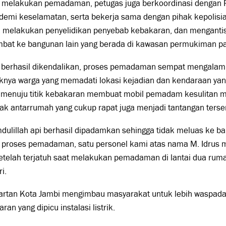
n melakukan pemadaman, petugas juga berkoordinasi dengan 
ik demi keselamatan, serta bekerja sama dengan pihak kepoli
, melakukan penyelidikan penyebab kebakaran, dan mengantisi
bat ke bangunan lain yang berada di kawasan permukiman pad
 berhasil dikendalikan, proses pemadaman sempat mengalami
nya warga yang memadati lokasi kejadian dan kendaraan yang
 menuju titik kebakaran membuat mobil pemadam kesulitan me
arak antarrumah yang cukup rapat juga menjadi tantangan tersen
dulillah api berhasil dipadamkan sehingga tidak meluas ke b
 proses pemadaman, satu personel kami atas nama M. Idrus 
etelah terjatuh saat melakukan pemadaman di lantai dua ruma
i.
rtan Kota Jambi mengimbau masyarakat untuk lebih waspada 
ran yang dipicu instalasi listrik.