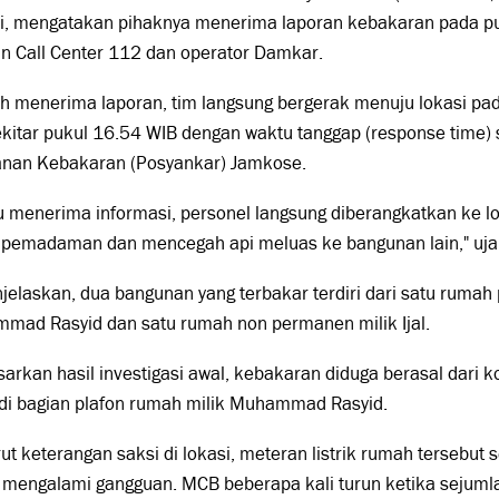
di, mengatakan pihaknya menerima laporan kebakaran pada pu
n Call Center 112 dan operator Damkar.
ah menerima laporan, tim langsung bergerak menuju lokasi pa
ekitar pukul 16.54 WIB dengan waktu tanggap (response time) 
anan Kebakaran (Posyankar) Jamkose.
u menerima informasi, personel langsung diberangkatkan ke 
 pemadaman dan mencegah api meluas ke bangunan lain," ujar
jelaskan, dua bangunan yang terbakar terdiri dari satu rumah
mad Rasyid dan satu rumah non permanen milik Ijal.
arkan hasil investigasi awal, kebakaran diduga berasal dari ko
k di bagian plafon rumah milik Muhammad Rasyid.
t keterangan saksi di lokasi, meteran listrik rumah terseb
 mengalami gangguan. MCB beberapa kali turun ketika sejumla