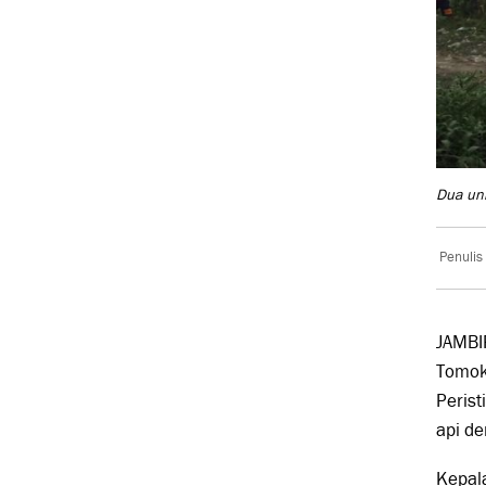
Dua uni
Penulis
JAMBI
Tomok
Perist
api d
Kepal