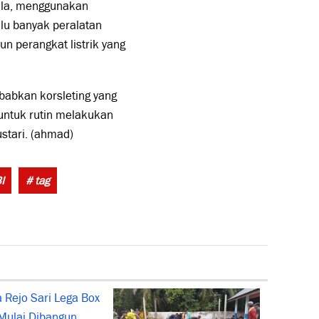
kala, menggunakan
alu banyak peralatan
un perangkat listrik yang
ebabkan korsleting yang
ntuk rutin melakukan
stari. (ahmad)
Tags:
I
# tag