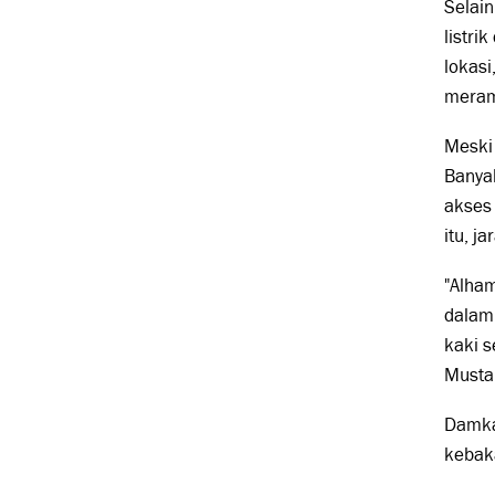
Selai
listr
lokasi
meram
Meski
Banyak
akses
itu, j
"Alham
dalam
kaki s
Mustar
Damka
kebaka