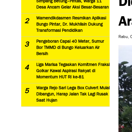
Simpang Betung–Pintas, Warga 11
Desa Ancam Gelar Aksi Besar-Besaran
Ar
Wamendikdasmen Resmikan Aplikasi
2
Bungo Pintar, Dr. Mukhlisin Dukung
Transformasi Pendidikan
Rabu, 0
Pengeboran Capai 40 Meter, Sumur
3
Bor TMMD di Bungo Keluarkan Air
Bersih
Liga Marisa Tegaskan Komitmen Fraksi
4
Golkar Kawal Aspirasi Rakyat di
Momentum HUT RI ke-81
Warga Rejo Sari Lega Box Culvert Mulai
5
Dibangun, Harap Jalan Tak Lagi Rusak
Saat Hujan