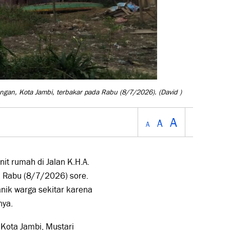
angan, Kota Jambi, terbakar pada Rabu (8/7/2026).
(David )
A
A
A
t rumah di Jalan K.H.A.
 Rabu (8/7/2026) sore.
anik warga sekitar karena
nya.
ota Jambi, Mustari