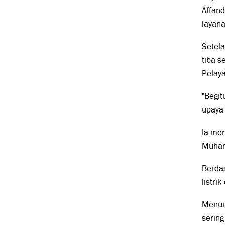
Affan
layana
Setel
tiba s
Pelay
"Begit
upaya
Ia men
Muham
Berdas
listri
Menuru
sering