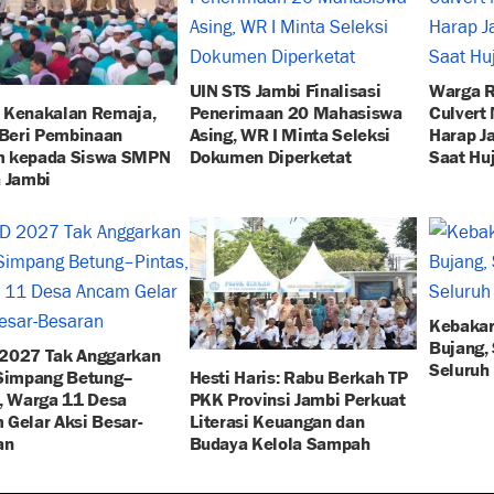
UIN STS Jambi Finalisasi
Warga R
 Kenakalan Remaja,
Penerimaan 20 Mahasiswa
Culvert
 Beri Pembinaan
Asing, WR I Minta Seleksi
Harap J
 kepada Siswa SMPN
Dokumen Diperketat
Saat Hu
 Jambi
Kebakar
Bujang,
2027 Tak Anggarkan
Seluruh
 Simpang Betung–
Hesti Haris: Rabu Berkah TP
, Warga 11 Desa
PKK Provinsi Jambi Perkuat
Gelar Aksi Besar-
Literasi Keuangan dan
an
Budaya Kelola Sampah