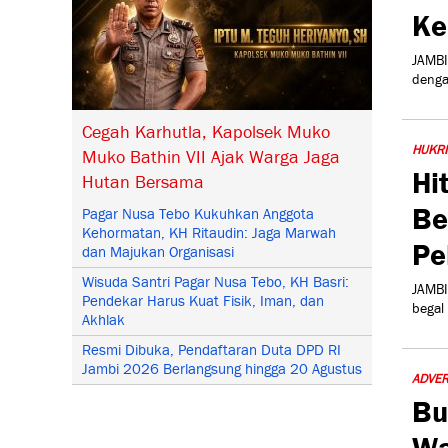
Ke
JAMBI
denga
Cegah Karhutla, Kapolsek Muko
HUKR
Muko Bathin VII Ajak Warga Jaga
Hi
Hutan Bersama
Be
Pagar Nusa Tebo Kukuhkan Anggota
Kehormatan, KH Ritaudin: Jaga Marwah
Pe
dan Majukan Organisasi
Wisuda Santri Pagar Nusa Tebo, KH Basri:
JAMBI
Pendekar Harus Kuat Fisik, Iman, dan
begal
Akhlak
Resmi Dibuka, Pendaftaran Duta DPD RI
Jambi 2026 Berlangsung hingga 20 Agustus
ADVER
Bu
Wa