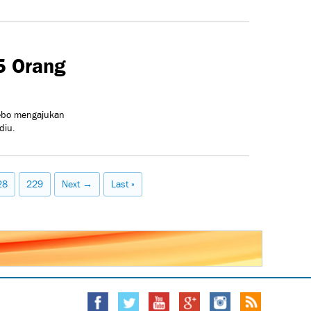
5 Orang
ebo mengajukan
diu.
28
229
Next →
Last »