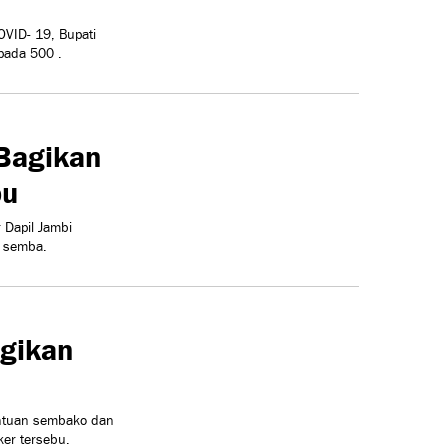
VID- 19, Bupati
pada 500 .
 Bagikan
pu
 Dapil Jambi
 semba.
agikan
ntuan sembako dan
er tersebu.