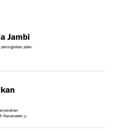
da Jambi
 peningkatan jalan
ikan
penyerahan
uh Kecamatan y.