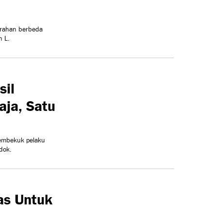
urahan berbeda
n L.
sil
ja, Satu
membekuk pelaku
dok.
as Untuk