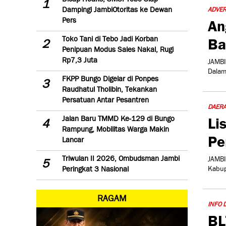
1
Dampingi JambiOtoritas ke Dewan
ADVER
Pers
An
Ba
Toko Tani di Tebo Jadi Korban
2
Penipuan Modus Sales Nakal, Rugi
Rp7,3 Juta
JAMBI
Dalam
FKPP Bungo Digelar di Ponpes
3
Raudhatul Tholibin, Tekankan
Persatuan Antar Pesantren
DAER
Li
Jalan Baru TMMD Ke-129 di Bungo
4
Rampung, Mobilitas Warga Makin
Pe
Lancar
Triwulan II 2026, Ombudsman Jambi
JAMBI
5
Peringkat 3 Nasional
Kabup
RAGAM
INFO 
BL