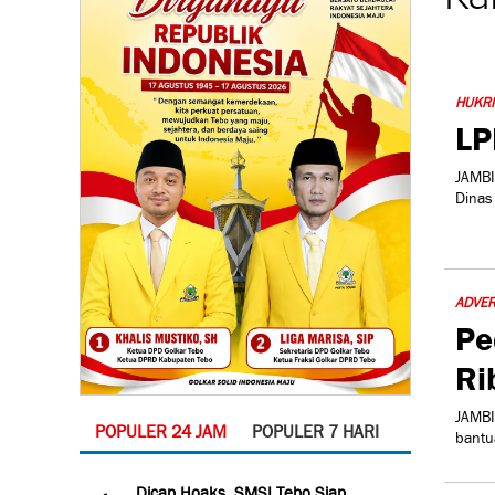
HUKR
LP
JAMBI
Dinas
ADVER
Pe
Ri
JAMBI
POPULER 24 JAM
POPULER 7 HARI
bantu
Dicap Hoaks, SMSI Tebo Siap