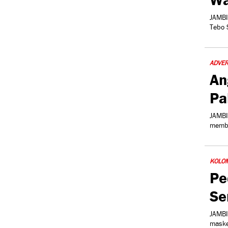
JAMBI
Tebo 
ADVER
An
Pa
JAMBI
membe
KOLO
Pe
Se
JAMBI
maske