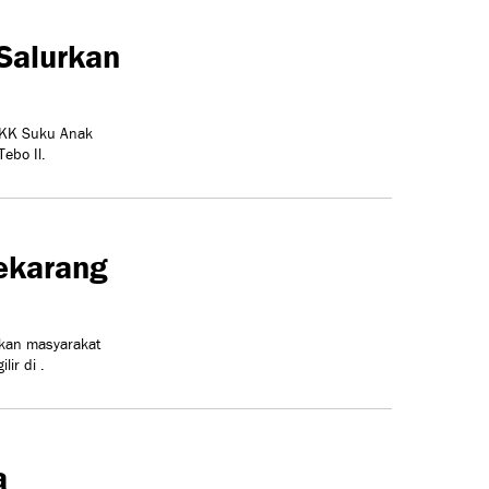
Salurkan
 KK Suku Anak
ebo Il.
Sekarang
akan masyarakat
ir di .
a