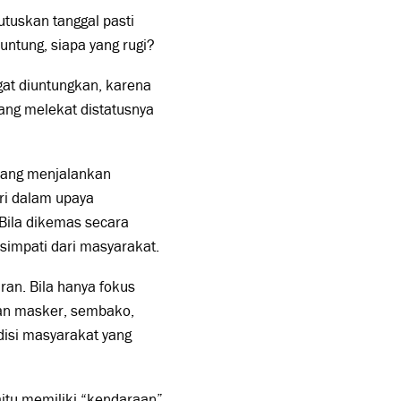
tuskan tanggal pasti
untung, siapa yang rugi?
gat diuntungkan, karena
ang melekat distatusnya
mang menjalankan
iri dalam upaya
Bila dikemas secara
 simpati dari masyarakat.
ran. Bila hanya fokus
uan masker, sembako,
ndisi masyarakat yang
aitu memiliki “kendaraan”