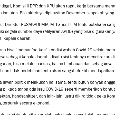
dagri, Komisi II DPR dan KPU akan rapat kerja bersama memu
a lanjutan. Bila akhrinya diputuskan Desember, siapakah yang 
t Direktur PUSAKADEMIA, M. Farisi, LL.M tentu petahana san
ki segala sumber daya (Milyaran APBD) yang bisa digunakan y
i kepala daerah.
ana bisa “memanfaatkan” kondisi wabah Covid-19 selain me
ya sebagai kepala daerah, disatu sisi tentunya mencitrakan d
anan; bisa melalui bansos, baliho himbauan dan sebagainya. 
l dan tidak berlebihan tentu akan sangat efektif mendapatkan
a lawan politik melakukan hal sama, tentu butuh banyak angga
ng pilkada tanpa ada issu COVID-19 seperti memberikan bant
ektan, handsanitizer, dan lain- lain justru dikira tidak peka ko
g terpuruk secara ekonomi.
 itu yang diuntungkan adalah bakal calon yang telah matang, y