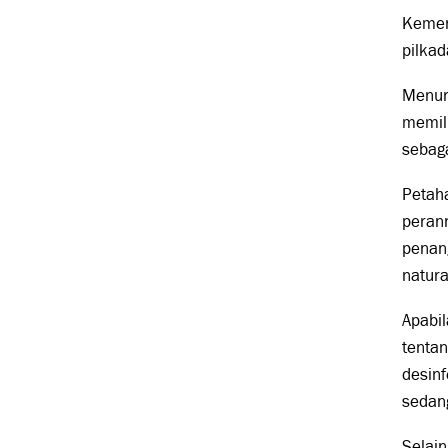
Kemen
pilkad
Menuru
memili
sebaga
Petah
perann
penang
natura
Apabil
tenta
desinf
sedan
Selain