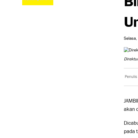
Un
Selasa,
Direktu
Penulis
JAMBI
akan d
Dicabu
pada 