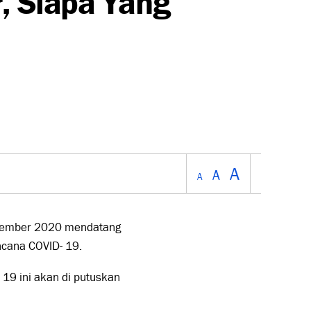
A
A
A
Desember 2020 mendatang
ncana COVID- 19.
 19 ini akan di putuskan