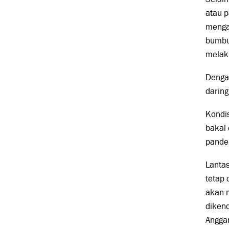
atau p
menga
bumbu
melak
Denga
daring
Kondis
bakal
pandem
Lantas
tetap 
akan 
dikend
Angga