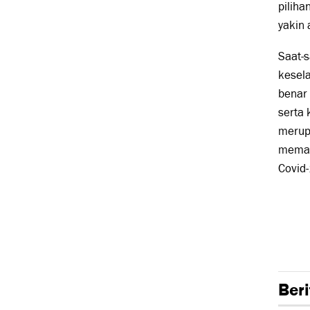
pilih
yakin
Saat-s
kesela
benar 
serta
merupa
memak
Covid-
Beri