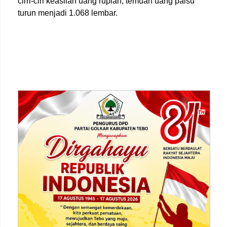
cirri-ciri keaslian uang rupiah, temuan uang palsu
turun menjadi 1.068 lembar.