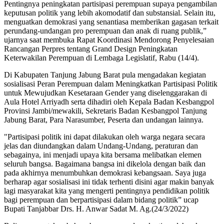
Pentingnya peningkatan partisipasi perempuan supaya pengambilan
keputusan politik yang lebih akomodatif dan substansial. Selain itu,
menguatkan demokrasi yang senantiasa memberikan gagasan terkait
perundang-undangan pro perempuan dan anak di ruang publik,”
ujarnya saat membuka Rapat Koordinasi Mendorong Penyelesaian
Rancangan Perpres tentang Grand Design Peningkatan
Keterwakilan Perempuan di Lembaga Legislatif, Rabu (14/4).
Di Kabupaten Tanjung Jabung Barat pula mengadakan kegiatan
sosialisasi Peran Perempuan dalam Meningkatkan Partisipasi Politik
untuk Mewujudkan Kesetaraan Gender yang diselenggarakan di
Aula Hotel Arriyadh serta dihadiri oleh Kepala Badan Kesbangpol
Provinsi Jambi/mewakili, Sekretaris Badan Kesbangpol Tanjung
Jabung Barat, Para Narasumber, Peserta dan undangan lainnya.
"Partisipasi politik ini dapat dilakukan oleh warga negara secara
jelas dan diundangkan dalam Undang-Undang, peraturan dan
sebagainya, ini menjadi upaya kita bersama melibatkan elemen
seluruh bangsa. Bagaimana bangsa ini dikelola dengan baik dan
pada akhirnya menumbuhkan demokrasi kebangsaan. Saya juga
berharap agar sosialisasi ini tidak terhenti disini agar makin banyak
lagi masyarakat kita yang mengerti pentingnya pendidikan politik
bagi perempuan dan berpartisipasi dalam bidang politik” ucap
Bupati Tanjabbar Drs. H. Anwar Sadat M. Ag.(24/3/2022)