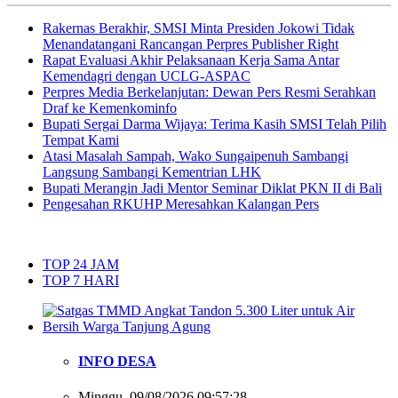
Rakernas Berakhir, SMSI Minta Presiden Jokowi Tidak
Menandatangani Rancangan Perpres Publisher Right
Rapat Evaluasi Akhir Pelaksanaan Kerja Sama Antar
Kemendagri dengan UCLG-ASPAC
Perpres Media Berkelanjutan: Dewan Pers Resmi Serahkan
Draf ke Kemenkominfo
Bupati Sergai Darma Wijaya: Terima Kasih SMSI Telah Pilih
Tempat Kami
Atasi Masalah Sampah, Wako Sungaipenuh Sambangi
Langsung Sambangi Kementrian LHK
Bupati Merangin Jadi Mentor Seminar Diklat PKN II di Bali
Pengesahan RKUHP Meresahkan Kalangan Pers
TOP 24 JAM
TOP 7 HARI
INFO DESA
Minggu, 09/08/2026 09:57:28