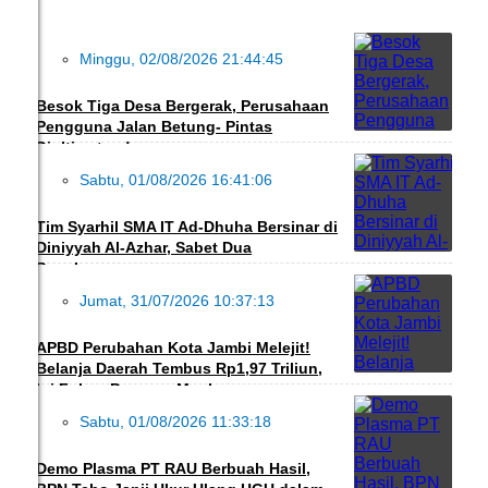
Minggu, 02/08/2026 21:44:45
DAERAH
Besok Tiga Desa Bergerak, Perusahaan
Pengguna Jalan Betung- Pintas
Diultimatum!
Sabtu, 01/08/2026 16:41:06
PENDIDIKAN
Tim Syarhil SMA IT Ad-Dhuha Bersinar di
Diniyyah Al-Azhar, Sabet Dua
Penghargaan
Jumat, 31/07/2026 10:37:13
DAERAH
APBD Perubahan Kota Jambi Melejit!
Belanja Daerah Tembus Rp1,97 Triliun,
Ini Fokus Program Maulana
Sabtu, 01/08/2026 11:33:18
DAERAH
Demo Plasma PT RAU Berbuah Hasil,