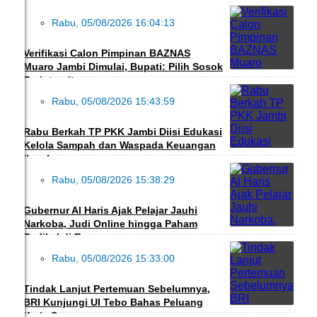
Rabu, 05/08/2026 16:04:13
DAERAH
Verifikasi Calon Pimpinan BAZNAS
Muaro Jambi Dimulai, Bupati: Pilih Sosok
Berintegritas
Rabu, 05/08/2026 15:43:59
PEDULI
Rabu Berkah TP PKK Jambi Diisi Edukasi
Kelola Sampah dan Waspada Keuangan
Ilegal
Rabu, 05/08/2026 15:38:29
DAERAH
Gubernur Al Haris Ajak Pelajar Jauhi
Narkoba, Judi Online hingga Paham
Radikal di Bungo
Rabu, 05/08/2026 15:33:00
ADVERTORIAL
Tindak Lanjut Pertemuan Sebelumnya,
BRI Kunjungi UI Tebo Bahas Peluang
Kerja Sama