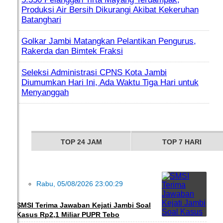
Produksi Air Bersih Dikurangi Akibat Kekeruhan
Batanghari
Golkar Jambi Matangkan Pelantikan Pengurus,
Rakerda dan Bimtek Fraksi
Seleksi Administrasi CPNS Kota Jambi
Diumumkan Hari Ini, Ada Waktu Tiga Hari untuk
Menyanggah
TOP 24 JAM
TOP 7 HARI
Rabu, 05/08/2026 23:00:29
DAERAH
SMSI Terima Jawaban Kejati Jambi Soal
Kasus Rp2,1 Miliar PUPR Tebo