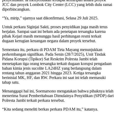
JCC dan proyek Lombok City Center (LCC) yang lebih dulu ramai
diperbincangkan.
“Ya, mirip,” ujarnya saat dikonfirmasi, Selasa 29 Juli 2025.
Untuk perkara Siginjai Sakti, proses penyidikan juga masih terus
berjalan. Sampai saat ini belum ada penetapan tersangka karena
pihak Kejari masih menunggu hasil perhitungan resmi terkait
dugaan kerugian keuangan negara dalam proyek tersebut.
Sementara itu, perkara di PDAM Tirta Mayang menunjukkan
perkembangan signifikan. Pada Senin (28/7/2025), Unit Tindak
Pidana Korupsi (Tipikor) Sat Reskrim Polresta Jambi telah
menetapkan tiga orang tersangka terkait dugaan korupsi pengadaan
bahan kimia jenis sucolite LA24HZ yang berlangsung dalam
rentang tahun anggaran 2021 hingga 2023. Ketiga tersangka
berinisial MK, HF, dan RW. Perkara ini saat ini telah memasuki
tahap satu.
Menanggapi hal ini, Soemarsono mengatakan bahwa pihaknya telah
menerima Surat Pemberitahuan Dimulainya Penyidikan (SPDP) dari
Polresta Jambi terkait perkara tersebut.
“Kita sedang meneliti berkas perkara PDAM itu,” katanya.