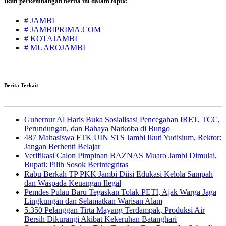
Ikuti perkembangan berita ini dalam topik:
# JAMBI
# JAMBIPRIMA.COM
# KOTAJAMBI
# MUAROJAMBI
Berita Terkait
Gubernur Al Haris Buka Sosialisasi Pencegahan IRET, TCC,
Perundungan, dan Bahaya Narkoba di Bungo
487 Mahasiswa FTK UIN STS Jambi Ikuti Yudisium, Rektor:
Jangan Berhenti Belajar
Verifikasi Calon Pimpinan BAZNAS Muaro Jambi Dimulai,
Bupati: Pilih Sosok Berintegritas
Rabu Berkah TP PKK Jambi Diisi Edukasi Kelola Sampah
dan Waspada Keuangan Ilegal
Pemdes Pulau Baru Tegaskan Tolak PETI, Ajak Warga Jaga
Lingkungan dan Selamatkan Warisan Alam
5.350 Pelanggan Tirta Mayang Terdampak, Produksi Air
Bersih Dikurangi Akibat Kekeruhan Batanghari