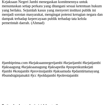
Kejaksaan Negeri Jambi menegaskan komitmennya untuk
menuntaskan setiap perkara yang ditangani sesuai ketentuan hukum
yang berlaku. Sejumlah kasus yang menyeret institusi publik ini
menjadi sorotan masyarakat, mengingat potensi kerugian negara dan
dampak terhadap kepercayaan publik terhadap tata kelola
pemerintah daerah. (Ahmad)
#jambiprima.com #kejaksaannegerijambi #kejarijambi #kejatijambi
#jaksaagung #kejaksaanagung #jaksapedia #puspenkumkejati
#jambi #kotajambi #provinsijambi #jaksamuda #pdamtirtamayang
#bumdsiginjaisakti #jcc #poldajambi #polrestajambi